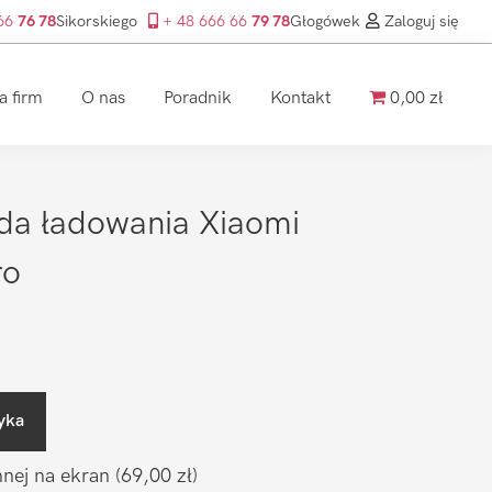
 66
76 78
Sikorskiego
+ 48 666 66
79 78
Głogówek
Zaloguj się
a firm
O nas
Poradnik
Kontakt
0,00 zł
da ładowania Xiaomi
ro
yka
nnej na ekran
(69,00 zł)