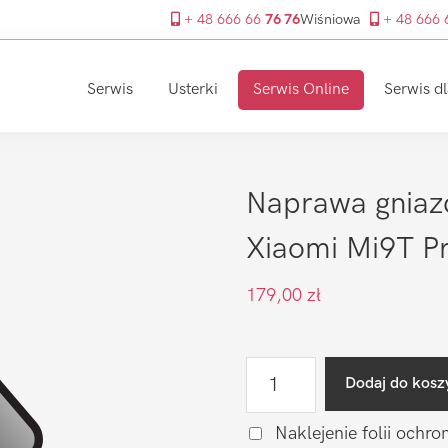
+ 48 666 66
76 76
Wiśniowa
+ 48 666
Serwis
Usterki
Serwis Online
Serwis dl
Naprawa gniaz
Xiaomi Mi9T P
179,00
zł
ilość
Dodaj do kosz
Naprawa
gniazda
Naklejenie folii ochro