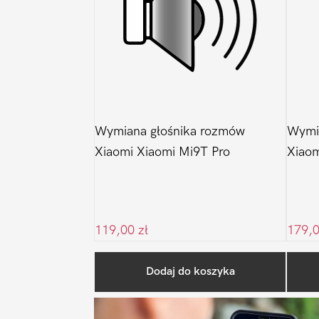
Wymiana głośnika rozmów
Wymia
Xiaomi Xiaomi Mi9T Pro
Xiaom
119,00
zł
179,
Dodaj do koszyka