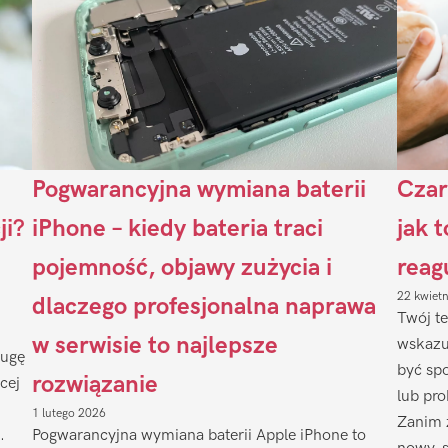
Pogwarancyjna wymiana baterii
Czar
ji?
iPhone – kiedy bateria traci
jak 
pojemność, objawy zużycia i
reag
22 kwiet
dlaczego profesjonalna naprawa
Twój te
w serwisie to najlepsze
wskazu
ługę
być sp
rozwiązanie
cej
lub pr
1 lutego 2026
Zanim 
.
Pogwarancyjna wymiana baterii Apple iPhone to