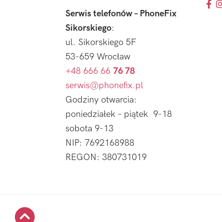
Serwis telefonów – PhoneFix
Sikorskiego
:
ul. Sikorskiego 5F
53-659 Wrocław
+48 666 66
76 78
serwis@phonefix.pl
Godziny otwarcia:
poniedziałek – piątek 9-18
sobota 9-13
NIP: 7692168988
REGON: 380731019