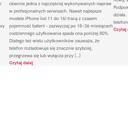
nowy, 
i:
obecnie jedna z najczęściej wykonywanych napraw
Podpow
w profesjonalnych serwisach. Nawet najlepsze
działa.
modele iPhone (od 11 do 16) tracą z czasem
telefon
axy
pojemność baterii – zazwyczaj po 18–36 miesiącach
Czytaj 
codziennego użytkowania spada ona poniżej 80%.
Dlatego też wielu użytkowników zauważa, że
telefon rozładowuje się znacznie szybciej,
przegrzewa się lub wyłącza przy […]
Czytaj dalej