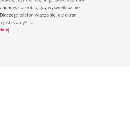
sprawdź, czy nie można go łatwo naprawić.
iadamy, co zrobić, gdy wyświetlacz nie
 Dlaczego telefon włącza się, ale ekran
u jest czarny? […]
dalej