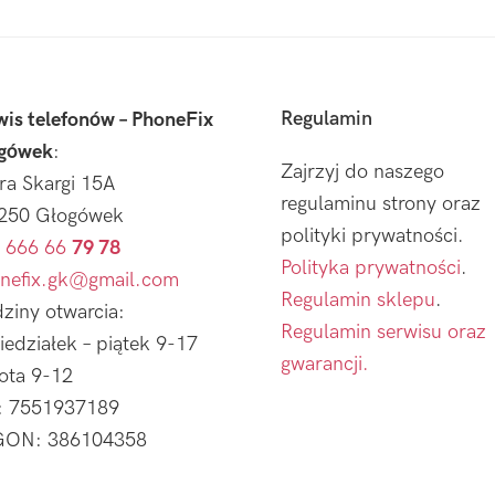
Regulamin
wis telefonów – PhoneFix
gówek
:
Zajrzyj do naszego
tra Skargi 15A
regulaminu strony oraz
250 Głogówek
polityki prywatności.
 666 66
79 78
Polityka prywatności
.
nefix.gk@gmail.com
Regulamin sklepu
.
ziny otwarcia:
Regulamin serwisu oraz
iedziałek – piątek 9-17
gwarancji.
ota 9-12
: 7551937189
ON: 386104358