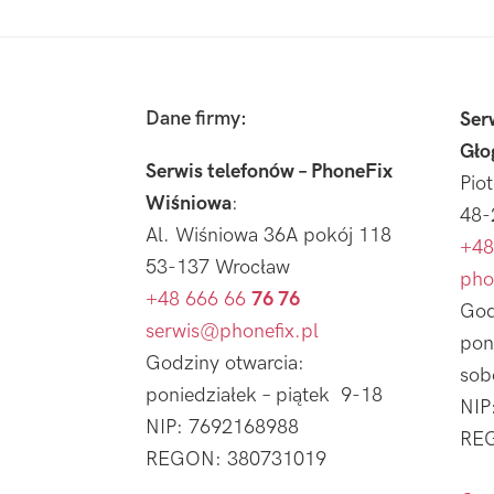
Footer
Dane firmy:
Ser
Gło
Serwis telefonów – PhoneFix
Pio
Wiśniowa
:
48-
Al. Wiśniowa 36A pokój 118
+48
53-137 Wrocław
pho
+48 666 66
76 76
God
serwis@phonefix.pl
pon
Godziny otwarcia:
sob
poniedziałek – piątek 9-18
NIP
NIP: 7692168988
REG
REGON: 380731019