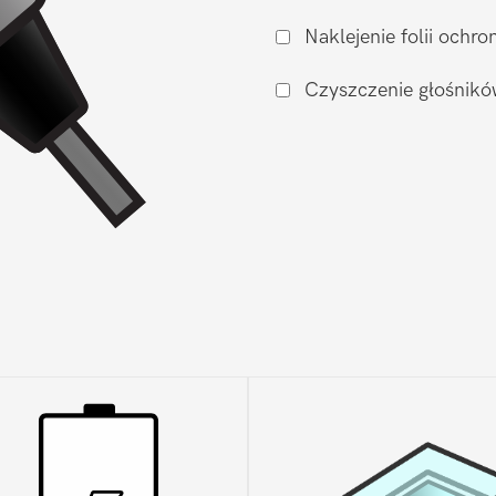
ładowania
Naklejenie folii och
Xiaomi
Xiaomi
Czyszczenie głośnikó
Mi9T
Pro