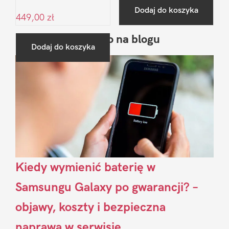
Dodaj do koszyka
449,00
zł
Ostatnio na blogu
Pierwszy
Dodaj do koszyka
Sidebar
Kiedy wymienić baterię w
Samsungu Galaxy po gwarancji? –
objawy, koszty i bezpieczna
naprawa w serwisie