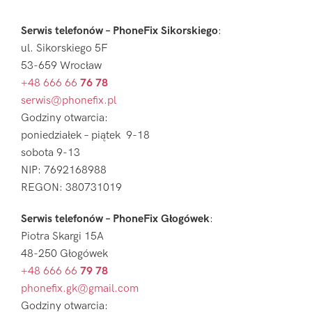
Serwis telefonów – PhoneFix Sikorskiego
:
ul. Sikorskiego 5F
53-659 Wrocław
+48 666 66
76 78
serwis@phonefix.pl
Godziny otwarcia:
poniedziałek – piątek 9-18
sobota 9-13
NIP: 7692168988
REGON: 380731019
Serwis telefonów – PhoneFix Głogówek
:
Piotra Skargi 15A
48-250 Głogówek
+48 666 66
79 78
phonefix.gk@gmail.com
Godziny otwarcia: