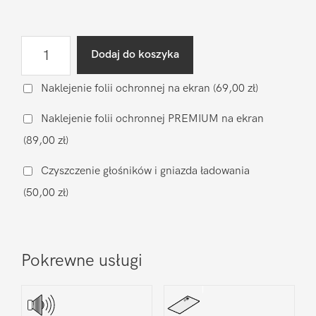
ilość
Dodaj do koszyka
Wymiana
wyświetlacza
Naklejenie folii ochronnej na ekran
(69,00 zł)
na
Naklejenie folii ochronnej PREMIUM na ekran
zamiennik
(89,00 zł)
Oled
Xiaomi
Czyszczenie głośników i gniazda ładowania
Xiaomi
(50,00 zł)
Mi9
Pokrewne usługi