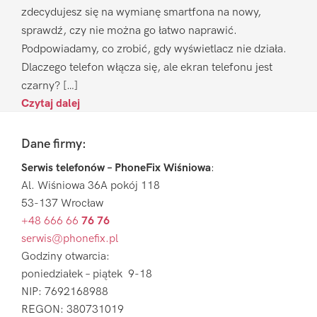
zdecydujesz się na wymianę smartfona na nowy,
sprawdź, czy nie można go łatwo naprawić.
Podpowiadamy, co zrobić, gdy wyświetlacz nie działa.
Dlaczego telefon włącza się, ale ekran telefonu jest
czarny? […]
Czytaj dalej
Footer
Dane firmy:
Serwis telefonów – PhoneFix Wiśniowa
:
Al. Wiśniowa 36A pokój 118
53-137 Wrocław
+48 666 66
76 76
serwis@phonefix.pl
Godziny otwarcia:
poniedziałek – piątek 9-18
NIP: 7692168988
REGON: 380731019