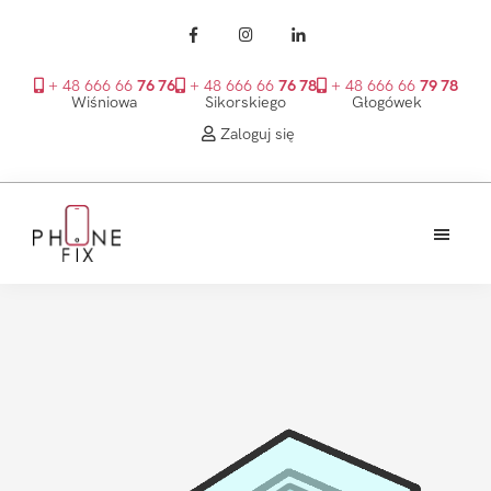
+ 48 666 66
76 76
+ 48 666 66
76 78
+ 48 666 66
79 78
Wiśniowa
Sikorskiego
Głogówek
Zaloguj się
Przejdź
Przejdź
Przejdź
do
do
do
treści
głównego
stopki
PhoneFix
paska
bocznego