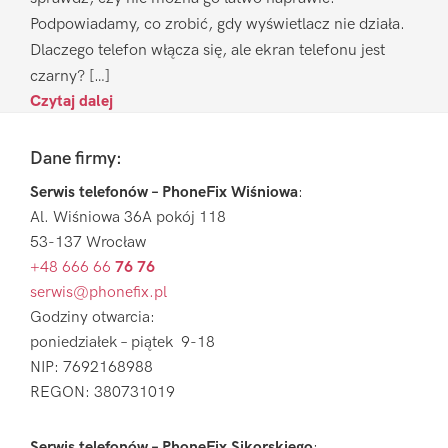
Podpowiadamy, co zrobić, gdy wyświetlacz nie działa.
Dlaczego telefon włącza się, ale ekran telefonu jest
czarny? […]
Czytaj dalej
Footer
Dane firmy:
Serwis telefonów – PhoneFix Wiśniowa
:
Al. Wiśniowa 36A pokój 118
53-137 Wrocław
+48 666 66
76 76
serwis@phonefix.pl
Godziny otwarcia:
poniedziałek – piątek 9-18
NIP: 7692168988
REGON: 380731019
Serwis telefonów – PhoneFix Sikorskiego
: