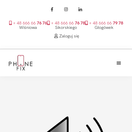
+ 48 666 66
76 76
+ 48 666 66
76 78
+ 48 666 66
79 78
Wiśniowa
Sikorskiego
Głogówek
Zaloguj się
Przejdź
Przejdź
Przejdź
do
do
do
treści
głównego
stopki
PhoneFix
paska
bocznego