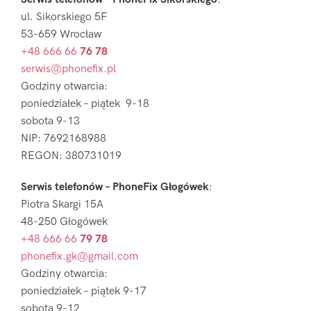
ul. Sikorskiego 5F
53-659 Wrocław
+48 666 66
76 78
serwis@phonefix.pl
Godziny otwarcia:
poniedziałek – piątek 9-18
sobota 9-13
NIP: 7692168988
REGON: 380731019
Serwis telefonów – PhoneFix Głogówek
:
Piotra Skargi 15A
48-250 Głogówek
+48 666 66
79 78
phonefix.gk@gmail.com
Godziny otwarcia:
poniedziałek – piątek 9-17
sobota 9-12