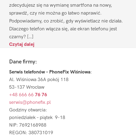
zdecydujesz się na wymianę smartfona na nowy,
sprawdź, czy nie można go łatwo naprawić.
Podpowiadamy, co zrobić, gdy wyświetlacz nie działa.
Dlaczego telefon włącza się, ale ekran telefonu jest
czarny? […]
Czytaj dalej
Footer
Dane firmy:
Serwis telefonów – PhoneFix Wiśniowa
:
Al. Wiśniowa 36A pokój 118
53-137 Wrocław
+48 666 66
76 76
serwis@phonefix.pl
Godziny otwarcia:
poniedziałek – piątek 9-18
NIP: 7692168988
REGON: 380731019