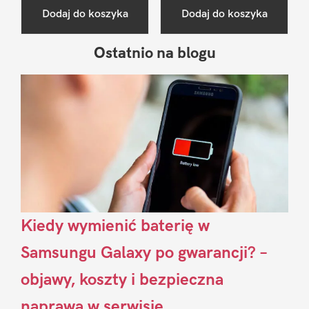
Dodaj do koszyka
Dodaj do koszyka
Ostatnio na blogu
Pierwszy
Sidebar
Kiedy wymienić baterię w
Samsungu Galaxy po gwarancji? –
objawy, koszty i bezpieczna
naprawa w serwisie