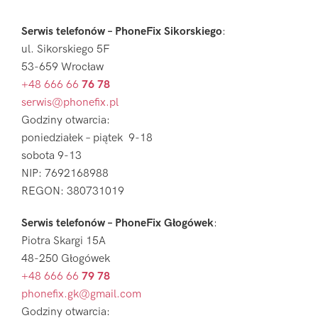
Serwis telefonów – PhoneFix Sikorskiego
:
ul. Sikorskiego 5F
53-659 Wrocław
+48 666 66
76 78
serwis@phonefix.pl
Godziny otwarcia:
poniedziałek – piątek 9-18
sobota 9-13
NIP: 7692168988
REGON: 380731019
Serwis telefonów – PhoneFix Głogówek
:
Piotra Skargi 15A
48-250 Głogówek
+48 666 66
79 78
phonefix.gk@gmail.com
Godziny otwarcia: