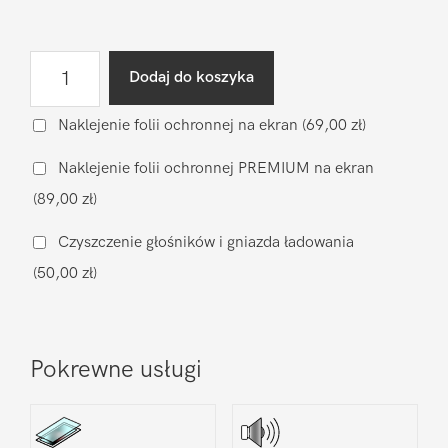
ilość
Dodaj do koszyka
Wymiana
baterii
Naklejenie folii ochronnej na ekran
(69,00 zł)
na
Naklejenie folii ochronnej PREMIUM na ekran
zamiennik
(89,00 zł)
Xiaomi
Xiaomi
Czyszczenie głośników i gniazda ładowania
Mi10T
(50,00 zł)
Pokrewne usługi