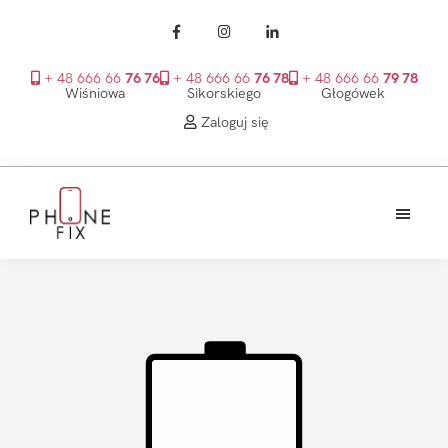
+ 48 666 66
76 76
+ 48 666 66
76 78
+ 48 666 66
79 78
Wiśniowa
Sikorskiego
Głogówek
Zaloguj się
Przejdź
Przejdź
Przejdź
do
do
do
treści
głównego
stopki
PhoneFix
paska
bocznego