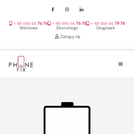
+ 48 666 66
76 76
+ 48 666 66
76 78
+ 48 666 66
79 78
Wiśniowa
Sikorskiego
Głogówek
Zaloguj się
Przejdź
Przejdź
Przejdź
do
do
do
treści
głównego
stopki
PhoneFix
paska
bocznego