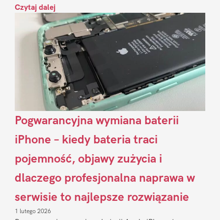
Czytaj dalej
Pogwarancyjna wymiana baterii
iPhone – kiedy bateria traci
pojemność, objawy zużycia i
dlaczego profesjonalna naprawa w
serwisie to najlepsze rozwiązanie
1 lutego 2026