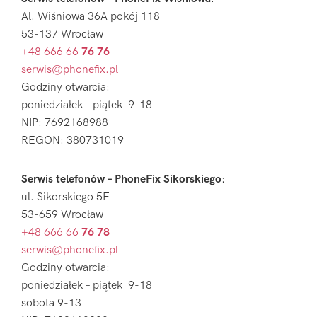
Al. Wiśniowa 36A pokój 118
53-137 Wrocław
+48 666 66
76 76
serwis@phonefix.pl
Godziny otwarcia:
poniedziałek – piątek 9-18
NIP: 7692168988
REGON: 380731019
Serwis telefonów – PhoneFix Sikorskiego
:
ul. Sikorskiego 5F
53-659 Wrocław
+48 666 66
76 78
serwis@phonefix.pl
Godziny otwarcia:
poniedziałek – piątek 9-18
sobota 9-13