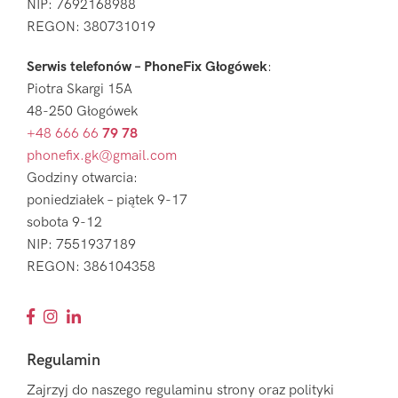
NIP: 7692168988
REGON: 380731019
Serwis telefonów – PhoneFix Głogówek
:
Piotra Skargi 15A
48-250 Głogówek
+48 666 66
79 78
phonefix.gk@gmail.com
Godziny otwarcia:
poniedziałek – piątek 9-17
sobota 9-12
NIP: 7551937189
REGON: 386104358
Regulamin
Zajrzyj do naszego regulaminu strony oraz polityki