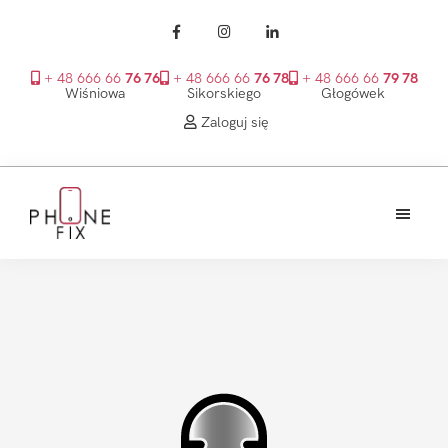
+ 48 666 66
76 76
+ 48 666 66
76 78
+ 48 666 66
79 78
Wiśniowa
Sikorskiego
Głogówek
Zaloguj się
Przejdź
Przejdź
Przejdź
do
do
do
treści
głównego
stopki
PhoneFix
paska
bocznego