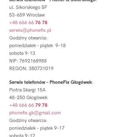
ul. Sikorskiego 5F
53-659 Wrocław
+48 666 66
76 78
serwis@phonefix.pl
Godziny otwarcia:
poniedziałek – piątek 9-18
sobota 9-13
NIP: 7692168988
REGON: 380731019
Serwis telefonów – PhoneFix Głogówek
:
Piotra Skargi 15A
48-250 Głogówek
+48 666 66
79 78
phonefix.gk@gmail.com
Godziny otwarcia:
poniedziałek – piątek 9-17
sobota 9-12