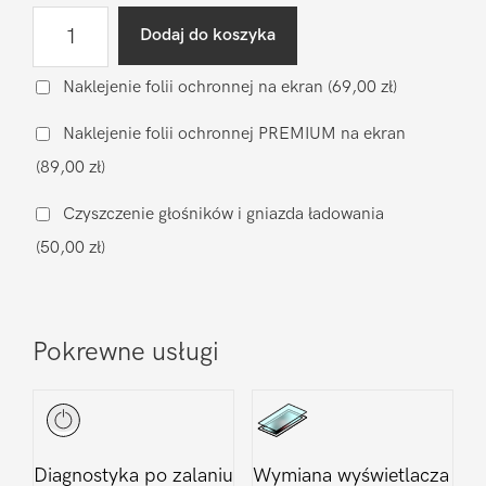
ilość
Dodaj do koszyka
Naprawa
mikrofonu
Naklejenie folii ochronnej na ekran
(69,00 zł)
Xiaomi
Naklejenie folii ochronnej PREMIUM na ekran
Xiaomi
(89,00 zł)
Mi10T
Lite
Czyszczenie głośników i gniazda ładowania
5G
(50,00 zł)
Pokrewne usługi
Diagnostyka po zalaniu
Wymiana wyświetlacza