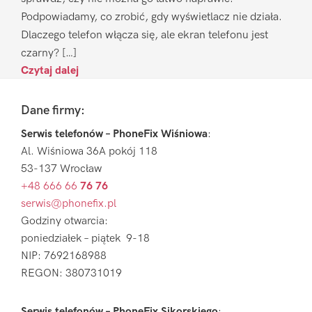
Podpowiadamy, co zrobić, gdy wyświetlacz nie działa.
Dlaczego telefon włącza się, ale ekran telefonu jest
czarny? […]
Czytaj dalej
Footer
Dane firmy:
Serwis telefonów – PhoneFix Wiśniowa
:
Al. Wiśniowa 36A pokój 118
53-137 Wrocław
+48 666 66
76 76
serwis@phonefix.pl
Godziny otwarcia:
poniedziałek – piątek 9-18
NIP: 7692168988
REGON: 380731019
Serwis telefonów – PhoneFix Sikorskiego
: