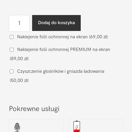
ilość
Dodaj do koszyka
Naprawa
gniazda
Naklejenie folii ochronnej na ekran
(69,00 zł)
ładowania
Naklejenie folii ochronnej PREMIUM na ekran
Xiaomi
(89,00 zł)
Xiaomi
Mi10T
Czyszczenie głośników i gniazda ładowania
Lite
(50,00 zł)
5G
Pokrewne usługi