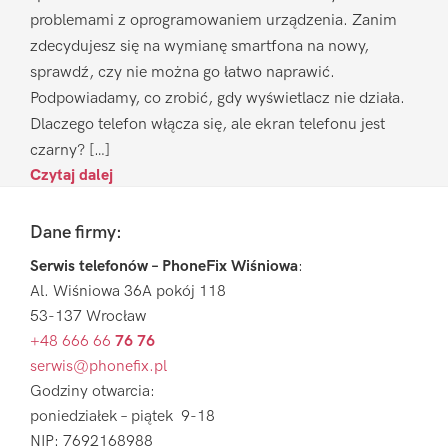
problemami z oprogramowaniem urządzenia. Zanim
zdecydujesz się na wymianę smartfona na nowy,
sprawdź, czy nie można go łatwo naprawić.
Podpowiadamy, co zrobić, gdy wyświetlacz nie działa.
Dlaczego telefon włącza się, ale ekran telefonu jest
czarny? […]
Czytaj dalej
Footer
Dane firmy:
Serwis telefonów – PhoneFix Wiśniowa
:
Al. Wiśniowa 36A pokój 118
53-137 Wrocław
+48 666 66
76 76
serwis@phonefix.pl
Godziny otwarcia:
poniedziałek – piątek 9-18
NIP: 7692168988