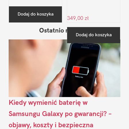
Dodaj do koszyka
349,00
zł
Ostatnio na blogu
Pierwszy
Dodaj do koszyka
Sidebar
Kiedy wymienić baterię w
Samsungu Galaxy po gwarancji? –
objawy, koszty i bezpieczna