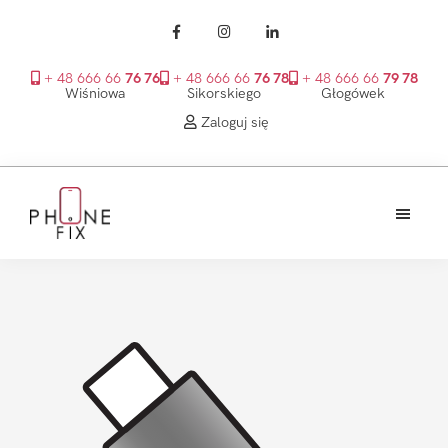
+ 48 666 66
76 76
+ 48 666 66
76 78
+ 48 666 66
79 78
Wiśniowa
Sikorskiego
Głogówek
Zaloguj się
Przejdź
Przejdź
Przejdź
do
do
do
treści
głównego
stopki
PhoneFix
paska
bocznego