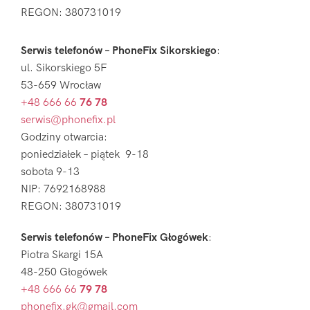
REGON: 380731019
Serwis telefonów – PhoneFix Sikorskiego
:
ul. Sikorskiego 5F
53-659 Wrocław
+48 666 66
76 78
serwis@phonefix.pl
Godziny otwarcia:
poniedziałek – piątek 9-18
sobota 9-13
NIP: 7692168988
REGON: 380731019
Serwis telefonów – PhoneFix Głogówek
:
Piotra Skargi 15A
48-250 Głogówek
+48 666 66
79 78
phonefix.gk@gmail.com