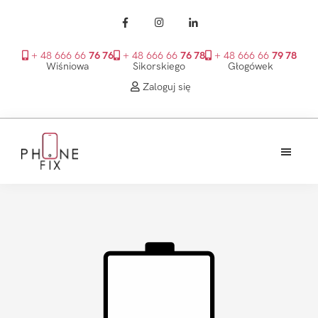
+ 48 666 66
76 76
+ 48 666 66
76 78
+ 48 666 66
79 78
Wiśniowa
Sikorskiego
Głogówek
Zaloguj się
Przejdź
Przejdź
Przejdź
do
do
do
treści
głównego
stopki
PhoneFix
paska
bocznego