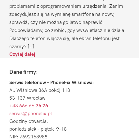
problemami z oprogramowaniem urządzenia. Zanim
zdecydujesz się na wymianę smartfona na nowy,
sprawdź, czy nie można go łatwo naprawić.
Podpowiadamy, co zrobić, gdy wyświetlacz nie działa.
Dlaczego telefon włącza się, ale ekran telefonu jest
czarny? […]
Czytaj dalej
Footer
Dane firmy:
Serwis telefonów – PhoneFix Wiśniowa
:
Al. Wiśniowa 36A pokój 118
53-137 Wrocław
+48 666 66
76 76
serwis@phonefix.pl
Godziny otwarcia:
poniedziałek – piątek 9-18
NIP: 7692168988