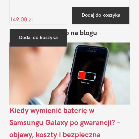
Dodaj do koszyka
149,00
zł
Ostatnio na blogu
Pierwszy
Dodaj do koszyka
Sidebar
Kiedy wymienić baterię w
Samsungu Galaxy po gwarancji? –
objawy, koszty i bezpieczna