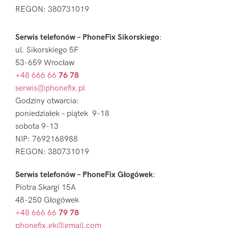
REGON: 380731019
Serwis telefonów – PhoneFix Sikorskiego
:
ul. Sikorskiego 5F
53-659 Wrocław
+48 666 66
76 78
serwis@phonefix.pl
Godziny otwarcia:
poniedziałek – piątek 9-18
sobota 9-13
NIP: 7692168988
REGON: 380731019
Serwis telefonów – PhoneFix Głogówek
:
Piotra Skargi 15A
48-250 Głogówek
+48 666 66
79 78
phonefix.gk@gmail.com