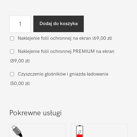
ilość
Dodaj do koszyka
Wymiana
baterii
Naklejenie folii ochronnej na ekran
(69,00 zł)
na
Naklejenie folii ochronnej PREMIUM na ekran
zamiennik
(89,00 zł)
Xiaomi
Xiaomi
Czyszczenie głośników i gniazda ładowania
Mi10
(50,00 zł)
5G
Pokrewne usługi