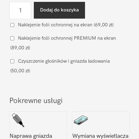
ilość
Dodaj do koszyka
Wymiana
szyby
Naklejenie folii ochronnej na ekran
(69,00 zł)
aparatu
Naklejenie folii ochronnej PREMIUM na ekran
Xiaomi
(89,00 zł)
Xiaomi
Mi
Czyszczenie głośników i gniazda ładowania
Note
(50,00 zł)
10
Pokrewne usługi
Naprawa gniazda
Wymiana wyświetlacza