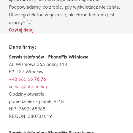
Podpowiadamy, co zrobić, gdy wyświetlacz nie działa.
Dlaczego telefon włącza się, ale ekran telefonu jest
czarny? […]
Czytaj dalej
Footer
Dane firmy:
Serwis telefonów – PhoneFix Wiśniowa
:
Al. Wiśniowa 36A pokój 118
53-137 Wrocław
+48 666 66
76 76
serwis@phonefix.pl
Godziny otwarcia:
poniedziałek – piątek 9-18
NIP: 7692168988
REGON: 380731019
Serwis telefonów – PhoneFix Sikorskiego
: