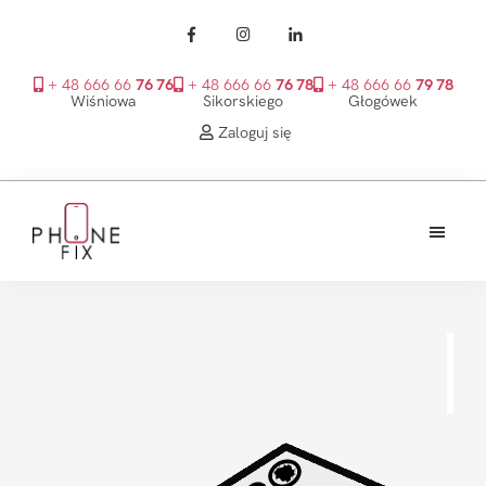
+ 48 666 66
76 76
+ 48 666 66
76 78
+ 48 666 66
79 78
Wiśniowa
Sikorskiego
Głogówek
Zaloguj się
Przejdź
Przejdź
Przejdź
do
do
do
treści
głównego
stopki
PhoneFix
paska
bocznego