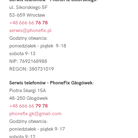
ul. Sikorskiego 5F
53-659 Wrocław
+48 666 66
76 78
serwis@phonefix.pl
Godziny otwarcia:
poniedziałek – piątek 9-18
sobota 9-13
NIP: 7692168988
REGON: 380731019
Serwis telefonów – PhoneFix Głogówek
:
Piotra Skargi 15A
48-250 Głogówek
+48 666 66
79 78
phonefix.gk@gmail.com
Godziny otwarcia:
poniedziałek – piątek 9-17
sobota 9-12