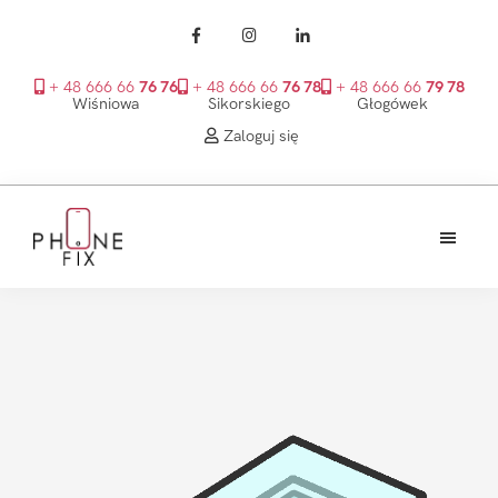
+ 48 666 66
76 76
+ 48 666 66
76 78
+ 48 666 66
79 78
Wiśniowa
Sikorskiego
Głogówek
Zaloguj się
Przejdź
Przejdź
Przejdź
do
do
do
treści
głównego
stopki
PhoneFix
paska
bocznego