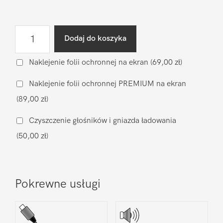
ilość
Dodaj do koszyka
Wymiana
wyświetlacza
Naklejenie folii ochronnej na ekran
(69,00 zł)
(zamiennik)
Naklejenie folii ochronnej PREMIUM na ekran
Xiaomi
(89,00 zł)
Xiaomi
Mi
Czyszczenie głośników i gniazda ładowania
Max
(50,00 zł)
3
Pokrewne usługi