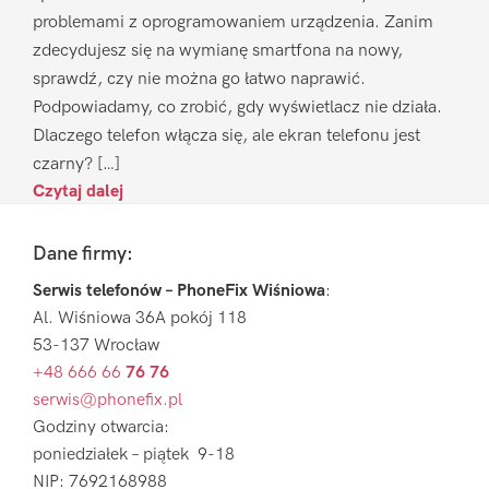
problemami z oprogramowaniem urządzenia. Zanim
zdecydujesz się na wymianę smartfona na nowy,
sprawdź, czy nie można go łatwo naprawić.
Podpowiadamy, co zrobić, gdy wyświetlacz nie działa.
Dlaczego telefon włącza się, ale ekran telefonu jest
czarny? […]
Czytaj dalej
Footer
Dane firmy:
Serwis telefonów – PhoneFix Wiśniowa
:
Al. Wiśniowa 36A pokój 118
53-137 Wrocław
+48 666 66
76 76
serwis@phonefix.pl
Godziny otwarcia:
poniedziałek – piątek 9-18
NIP: 7692168988