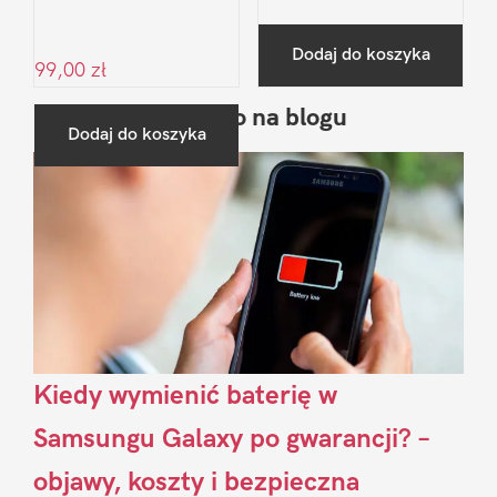
Dodaj do koszyka
99,00
zł
Ostatnio na blogu
Pierwszy
Dodaj do koszyka
Sidebar
Kiedy wymienić baterię w
Samsungu Galaxy po gwarancji? –
objawy, koszty i bezpieczna