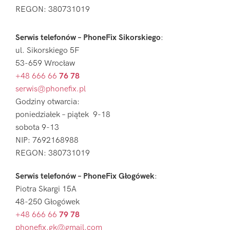
REGON: 380731019
Serwis telefonów – PhoneFix Sikorskiego
:
ul. Sikorskiego 5F
53-659 Wrocław
+48 666 66
76 78
serwis@phonefix.pl
Godziny otwarcia:
poniedziałek – piątek 9-18
sobota 9-13
NIP: 7692168988
REGON: 380731019
Serwis telefonów – PhoneFix Głogówek
:
Piotra Skargi 15A
48-250 Głogówek
+48 666 66
79 78
phonefix.gk@gmail.com