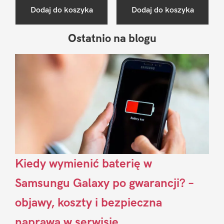
Dodaj do koszyka
Dodaj do koszyka
Ostatnio na blogu
Pierwszy
Sidebar
Kiedy wymienić baterię w
Samsungu Galaxy po gwarancji? –
objawy, koszty i bezpieczna
naprawa w serwisie