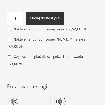
ilość
Dodaj do koszyka
Wymiana
wyświetlacza
Naklejenie folii ochronnej na ekran
(69,00 zł)
(zamiennik)
Naklejenie folii ochronnej PREMIUM na ekran
Xiaomi
(89,00 zł)
Xiaomi
Mi
Czyszczenie głośników i gniazda ładowania
Max
(50,00 zł)
2
Pokrewne usługi