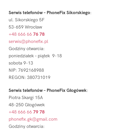
Serwis telefonów – PhoneFix Sikorskiego
:
ul. Sikorskiego 5F
53-659 Wrocław
+48 666 66
76 78
serwis@phonefix.pl
Godziny otwarcia:
poniedziałek – piątek 9-18
sobota 9-13
NIP: 7692168988
REGON: 380731019
Serwis telefonów – PhoneFix Głogówek
:
Piotra Skargi 15A
48-250 Głogówek
+48 666 66
79 78
phonefix.gk@gmail.com
Godziny otwarcia: