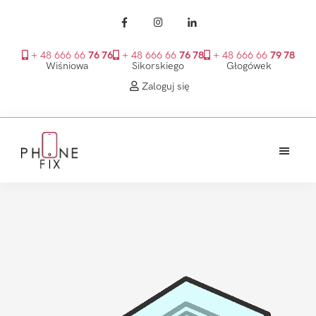
+ 48 666 66
76 76
+ 48 666 66
76 78
+ 48 666 66
79 78
Wiśniowa
Sikorskiego
Głogówek
Zaloguj się
Przejdź
Przejdź
Przejdź
do
do
do
treści
głównego
stopki
PhoneFix
paska
bocznego