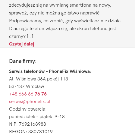
zdecydujesz się na wymianę smartfona na nowy,
sprawdź, czy nie można go łatwo naprawić.
Podpowiadamy, co zrobić, gdy wyświetlacz nie działa.
Dlaczego telefon włącza się, ale ekran telefonu jest
czarny? […]
Czytaj dalej
Footer
Dane firmy:
Serwis telefonów – PhoneFix Wiśniowa
:
Al. Wiśniowa 36A pokój 118
53-137 Wrocław
+48 666 66
76 76
serwis@phonefix.pl
Godziny otwarcia:
poniedziałek – piątek 9-18
NIP: 7692168988
REGON: 380731019