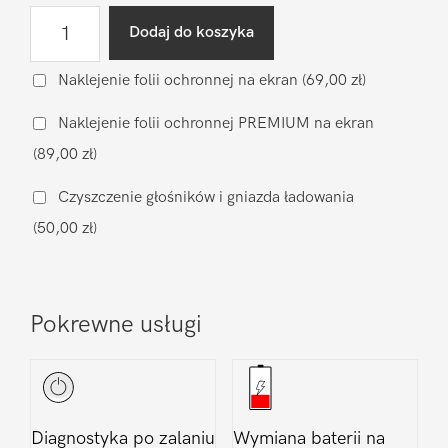
ilość
Dodaj do koszyka
Wymiana
szyby
Naklejenie folii ochronnej na ekran
(69,00 zł)
aparatu
Naklejenie folii ochronnej PREMIUM na ekran
Xiaomi
(89,00 zł)
Xiaomi
Mi
Czyszczenie głośników i gniazda ładowania
A3
(50,00 zł)
Pokrewne usługi
Diagnostyka po zalaniu
Wymiana baterii na