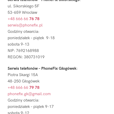
ul. Sikorskiego 5F
53-659 Wrocław
+48 666 66
76 78
serwis@phonefix.pl
Godziny otwarcia:
poniedziałek – piątek 9-18
sobota 9-13
NIP: 7692168988
REGON: 380731019
Serwis telefonów – PhoneFix Głogówek
:
Piotra Skargi 15A
48-250 Głogówek
+48 666 66
79 78
phonefix.gk@gmail.com
Godziny otwarcia:
poniedziałek – piątek 9-17
sobota 9-12