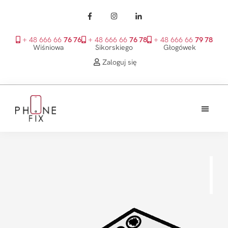
+ 48 666 66
76 76
+ 48 666 66
76 78
+ 48 666 66
79 78
Wiśniowa
Sikorskiego
Głogówek
Zaloguj się
Przejdź
Przejdź
Przejdź
do
do
do
treści
głównego
stopki
PhoneFix
paska
bocznego