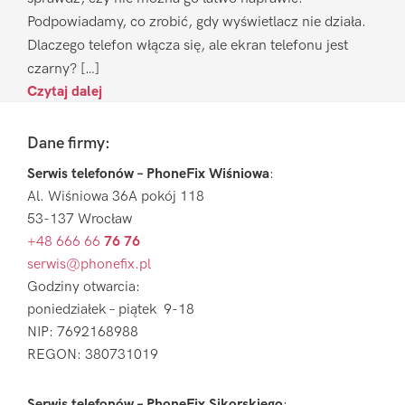
Podpowiadamy, co zrobić, gdy wyświetlacz nie działa.
Dlaczego telefon włącza się, ale ekran telefonu jest
czarny? […]
Czytaj dalej
Footer
Dane firmy:
Serwis telefonów – PhoneFix Wiśniowa
:
Al. Wiśniowa 36A pokój 118
53-137 Wrocław
+48 666 66
76 76
serwis@phonefix.pl
Godziny otwarcia:
poniedziałek – piątek 9-18
NIP: 7692168988
REGON: 380731019
Serwis telefonów – PhoneFix Sikorskiego
: