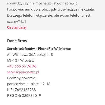
sprawdź, czy nie można go łatwo naprawić.
Podpowiadamy, co zrobić, gdy wyświetlacz nie działa.
Dlaczego telefon włącza się, ale ekran telefonu jest
czarny? […]
Czytaj dalej
Footer
Dane firmy:
Serwis telefonów – PhoneFix Wiśniowa
:
Al. Wiśniowa 36A pokój 118
53-137 Wrocław
+48 666 66
76 76
serwis@phonefix.pl
Godziny otwarcia:
poniedziałek – piątek 9-18
NIP: 7692168988
REGON: 380731019