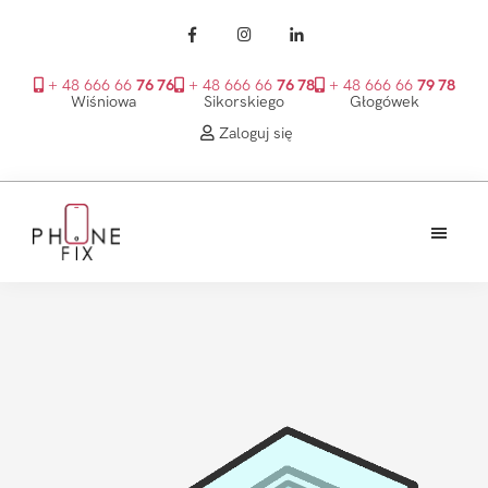
+ 48 666 66
76 76
+ 48 666 66
76 78
+ 48 666 66
79 78
Wiśniowa
Sikorskiego
Głogówek
Zaloguj się
Przejdź
Przejdź
Przejdź
do
do
do
treści
głównego
stopki
PhoneFix
paska
bocznego