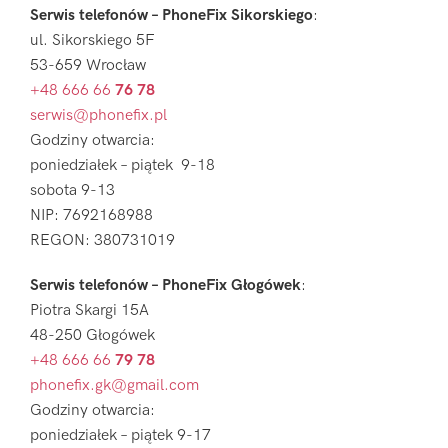
Serwis telefonów – PhoneFix Sikorskiego
:
ul. Sikorskiego 5F
53-659 Wrocław
+48 666 66
76 78
serwis@phonefix.pl
Godziny otwarcia:
poniedziałek – piątek 9-18
sobota 9-13
NIP: 7692168988
REGON: 380731019
Serwis telefonów – PhoneFix Głogówek
:
Piotra Skargi 15A
48-250 Głogówek
+48 666 66
79 78
phonefix.gk@gmail.com
Godziny otwarcia:
poniedziałek – piątek 9-17