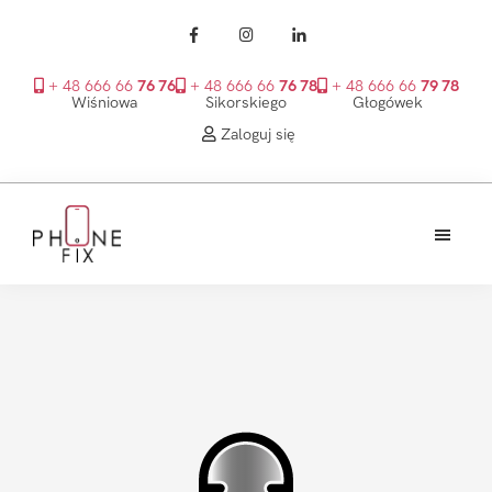
+ 48 666 66
76 76
+ 48 666 66
76 78
+ 48 666 66
79 78
Wiśniowa
Sikorskiego
Głogówek
Zaloguj się
Przejdź
Przejdź
Przejdź
do
do
do
treści
głównego
stopki
PhoneFix
paska
bocznego