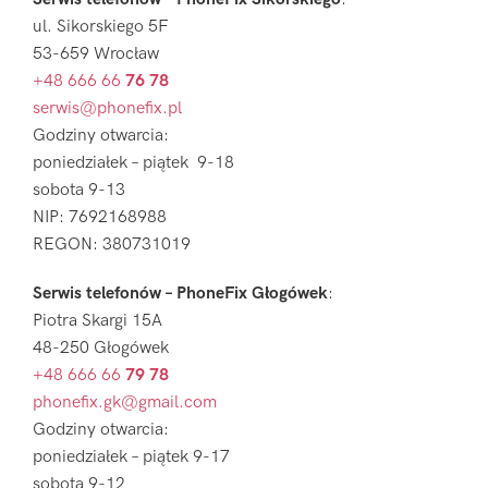
ul. Sikorskiego 5F
53-659 Wrocław
+48 666 66
76 78
serwis@phonefix.pl
Godziny otwarcia:
poniedziałek – piątek 9-18
sobota 9-13
NIP: 7692168988
REGON: 380731019
Serwis telefonów – PhoneFix Głogówek
:
Piotra Skargi 15A
48-250 Głogówek
+48 666 66
79 78
phonefix.gk@gmail.com
Godziny otwarcia:
poniedziałek – piątek 9-17
sobota 9-12