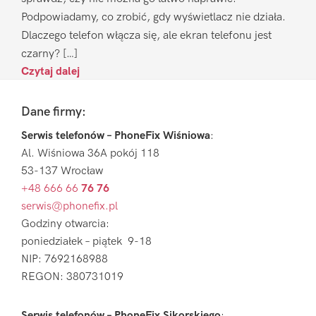
Podpowiadamy, co zrobić, gdy wyświetlacz nie działa.
Dlaczego telefon włącza się, ale ekran telefonu jest
czarny? […]
Czytaj dalej
Footer
Dane firmy:
Serwis telefonów – PhoneFix Wiśniowa
:
Al. Wiśniowa 36A pokój 118
53-137 Wrocław
+48 666 66
76 76
serwis@phonefix.pl
Godziny otwarcia:
poniedziałek – piątek 9-18
NIP: 7692168988
REGON: 380731019
Serwis telefonów – PhoneFix Sikorskiego
: