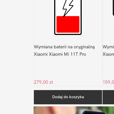
Wymiana baterii na oryginalną
Wymi
Xiaomi Xiaomi Mi 11T Pro
Xiaom
279,00
zł
159,
Dodaj do koszyka