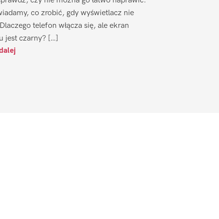
sprawdź, czy nie można go łatwo naprawić.
iadamy, co zrobić, gdy wyświetlacz nie
 Dlaczego telefon włącza się, ale ekran
u jest czarny? […]
dalej