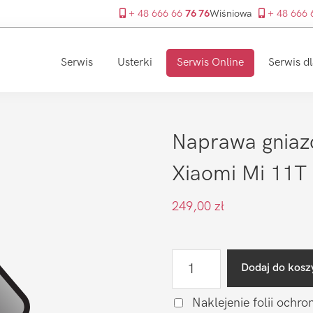
+ 48 666 66
76 76
Wiśniowa
+ 48 666
Serwis
Usterki
Serwis Online
Serwis dl
Naprawa gniaz
Xiaomi Mi 11T
249,00
zł
ilość
Dodaj do kosz
Naprawa
gniazda
Naklejenie folii ochro