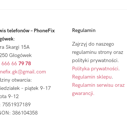
Regulamin
wis telefonów – PhoneFix
gówek
:
Zajrzyj do naszego
tra Skargi 15A
regulaminu strony oraz
250 Głogówek
polityki prywatności.
 666 66
79 78
Polityka prywatności
.
nefix.gk@gmail.com
Regulamin sklepu
.
ziny otwarcia:
Regulamin serwisu oraz
iedziałek – piątek 9-17
gwarancji.
ota 9-12
: 7551937189
ON: 386104358