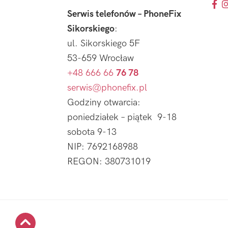
Serwis telefonów – PhoneFix
Sikorskiego
:
ul. Sikorskiego 5F
53-659 Wrocław
+48 666 66
76 78
serwis@phonefix.pl
Godziny otwarcia:
poniedziałek – piątek 9-18
sobota 9-13
NIP: 7692168988
REGON: 380731019