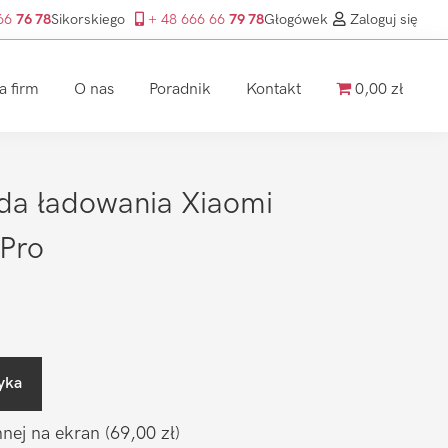
 66
76 78
Sikorskiego
+ 48 666 66
79 78
Głogówek
Zaloguj się
a firm
O nas
Poradnik
Kontakt
0,00 zł
da ładowania Xiaomi
 Pro
yka
nnej na ekran
(69,00 zł)