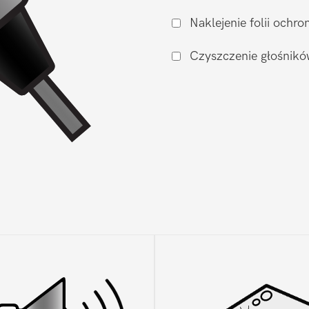
ładowania
Naklejenie folii och
Xiaomi
Xiaomi
Czyszczenie głośnikó
Mi
11T
Pro