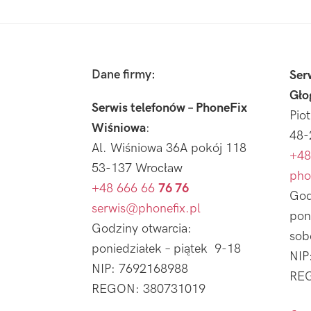
Footer
Dane firmy:
Ser
Gło
Serwis telefonów – PhoneFix
Pio
Wiśniowa
:
48-
Al. Wiśniowa 36A pokój 118
+48
53-137 Wrocław
pho
+48 666 66
76 76
God
serwis@phonefix.pl
pon
Godziny otwarcia:
sob
poniedziałek – piątek 9-18
NIP
NIP: 7692168988
REG
REGON: 380731019