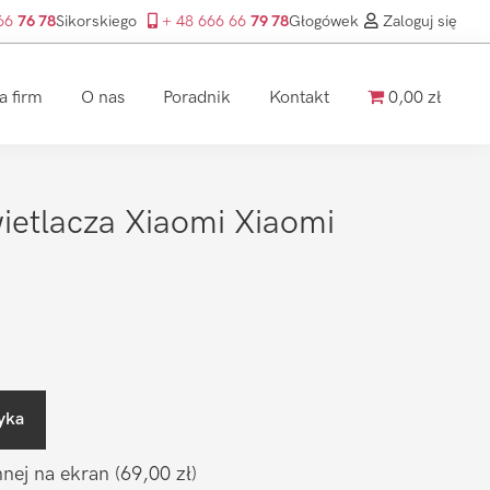
 66
76 78
Sikorskiego
+ 48 666 66
79 78
Głogówek
Zaloguj się
a firm
O nas
Poradnik
Kontakt
0,00 zł
etlacza Xiaomi Xiaomi
yka
nnej na ekran
(69,00 zł)