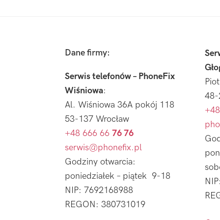
Footer
Dane firmy:
Ser
Gło
Serwis telefonów – PhoneFix
Pio
Wiśniowa
:
48-
Al. Wiśniowa 36A pokój 118
+48
53-137 Wrocław
pho
+48 666 66
76 76
God
serwis@phonefix.pl
pon
Godziny otwarcia:
sob
poniedziałek – piątek 9-18
NIP
NIP: 7692168988
REG
REGON: 380731019