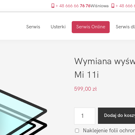
+ 48 666 66
76 76
Wiśniowa
+ 48 666
Serwis
Usterki
Serwis Online
Serwis dl
Wymiana wyświ
Mi 11i
599,00
zł
ilość
Dodaj do kosz
Wymiana
wyświetlacza
Naklejenie folii ochro