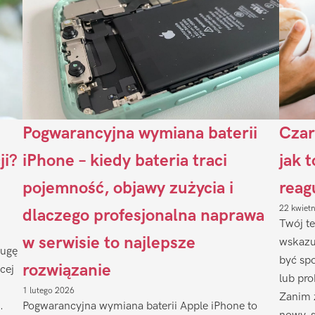
Pogwarancyjna wymiana baterii
Czar
ji?
iPhone – kiedy bateria traci
jak 
pojemność, objawy zużycia i
reag
22 kwiet
dlaczego profesjonalna naprawa
Twój te
w serwisie to najlepsze
wskazu
ługę
być sp
rozwiązanie
cej
lub pr
1 lutego 2026
Zanim 
.
Pogwarancyjna wymiana baterii Apple iPhone to