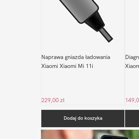
Naprawa gniazda ładowania
Diagn
Xiaomi Xiaomi Mi 11i
Xiaom
229,00
zł
149,
Dodaj do koszyka