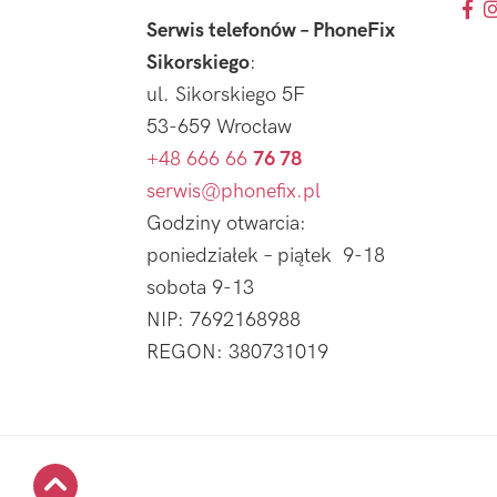
Serwis telefonów – PhoneFix
Sikorskiego
:
ul. Sikorskiego 5F
53-659 Wrocław
+48 666 66
76 78
serwis@phonefix.pl
Godziny otwarcia:
poniedziałek – piątek 9-18
sobota 9-13
NIP: 7692168988
REGON: 380731019