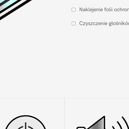
Xiaomi
Naklejenie folii och
Xiaomi
Mi
Czyszczenie głośnikó
11i