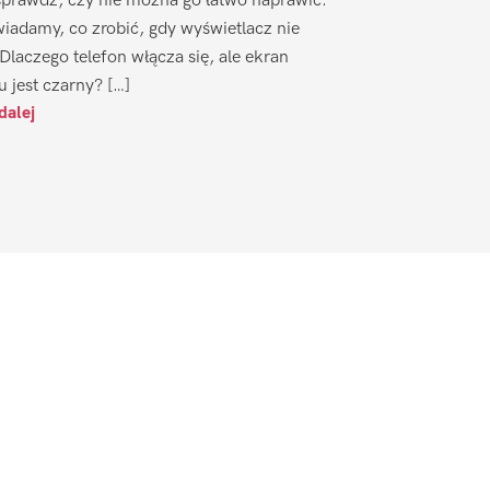
sprawdź, czy nie można go łatwo naprawić.
iadamy, co zrobić, gdy wyświetlacz nie
 Dlaczego telefon włącza się, ale ekran
u jest czarny? […]
dalej