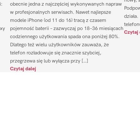
nowy, 
i:
obecnie jedna z najczęściej wykonywanych napraw
Podpow
w profesjonalnych serwisach. Nawet najlepsze
działa.
modele iPhone (od 11 do 16) tracą z czasem
telefon
axy
pojemność baterii – zazwyczaj po 18–36 miesiącach
Czytaj 
codziennego użytkowania spada ona poniżej 80%.
Dlatego też wielu użytkowników zauważa, że
telefon rozładowuje się znacznie szybciej,
przegrzewa się lub wyłącza przy […]
Czytaj dalej