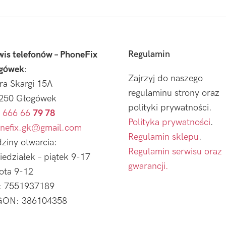
Regulamin
wis telefonów – PhoneFix
gówek
:
Zajrzyj do naszego
tra Skargi 15A
regulaminu strony oraz
250 Głogówek
polityki prywatności.
 666 66
79 78
Polityka prywatności
.
nefix.gk@gmail.com
Regulamin sklepu
.
ziny otwarcia:
Regulamin serwisu oraz
iedziałek – piątek 9-17
gwarancji.
ota 9-12
: 7551937189
ON: 386104358