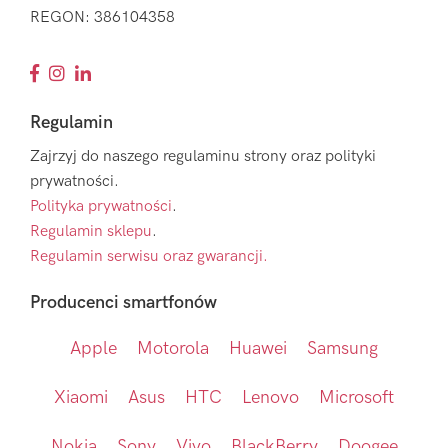
REGON: 386104358
Regulamin
Zajrzyj do naszego regulaminu strony oraz polityki
prywatności.
Polityka prywatności
.
Regulamin sklepu
.
Regulamin serwisu oraz gwarancji.
Producenci smartfonów
Apple
Motorola
Huawei
Samsung
Xiaomi
Asus
HTC
Lenovo
Microsoft
Nokia
Sony
Vivo
BlackBerry
Doogee