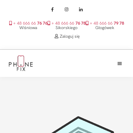
+ 48 666 66
76 76
+ 48 666 66
76 78
+ 48 666 66
79 78
Wiśniowa
Sikorskiego
Głogówek
Zaloguj się
Przejdź
Przejdź
Przejdź
do
do
do
treści
głównego
stopki
PhoneFix
paska
bocznego