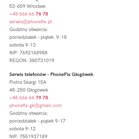
53-659 Wrocław
+48 666 66
76 78
serwis@phonefix.pl
Godziny otwarcia:
poniedziałek – piątek 9-18
sobota 9-13
NIP: 7692168988
REGON: 380731019
Serwis telefonów – PhoneFix Głogówek
:
Piotra Skargi 15A
48-250 Głogówek
+48 666 66
79 78
phonefix.gk@gmail.com
Godziny otwarcia:
poniedziałek – piątek 9-17
sobota 9-12
NIP: 7551937189