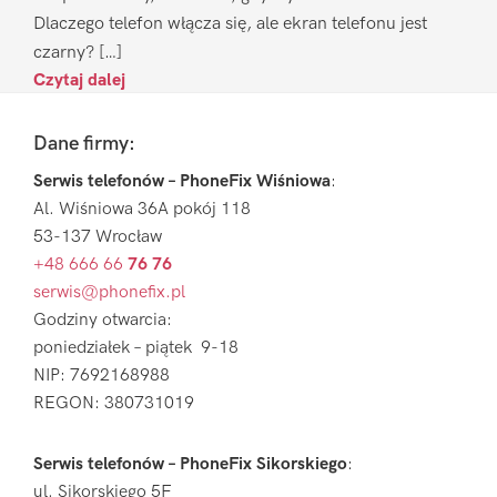
Dlaczego telefon włącza się, ale ekran telefonu jest
czarny? […]
Czytaj dalej
Footer
Dane firmy:
Serwis telefonów – PhoneFix Wiśniowa
:
Al. Wiśniowa 36A pokój 118
53-137 Wrocław
+48 666 66
76 76
serwis@phonefix.pl
Godziny otwarcia:
poniedziałek – piątek 9-18
NIP: 7692168988
REGON: 380731019
Serwis telefonów – PhoneFix Sikorskiego
:
ul. Sikorskiego 5F