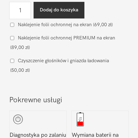
ilość
Dodaj do koszyka
Wymiana
wyświetlacza
Naklejenie folii ochronnej na ekran
(69,00 zł)
Xiaomi
Naklejenie folii ochronnej PREMIUM na ekran
Xiaomi
(89,00 zł)
Mi
11
Czyszczenie głośników i gniazda ładowania
(50,00 zł)
Pokrewne usługi
Diagnostyka po zalaniu
Wymiana baterii na