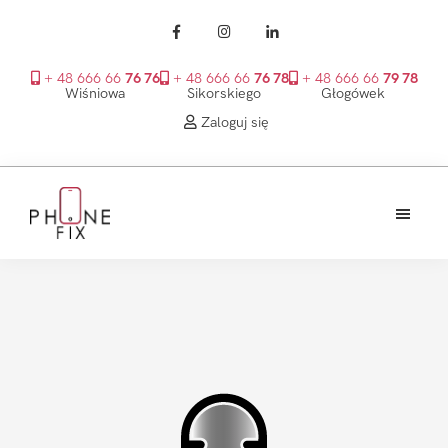
+ 48 666 66
76 76
+ 48 666 66
76 78
+ 48 666 66
79 78
Wiśniowa
Sikorskiego
Głogówek
Zaloguj się
Przejdź
Przejdź
Przejdź
do
do
do
treści
głównego
stopki
PhoneFix
paska
bocznego