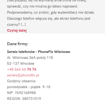
zdecydujesz się na wymianę smartfona na nowy,
sprawdź, czy nie można go łatwo naprawić.
Podpowiadamy, co zrobić, gdy wyświetlacz nie działa.
Dlaczego telefon włącza się, ale ekran telefonu jest
czarny? […]
Czytaj dalej
Footer
Dane firmy:
Serwis telefonów – PhoneFix Wiśniowa
:
Al. Wiśniowa 36A pokój 118
53-137 Wrocław
+48 666 66
76 76
serwis@phonefix.pl
Godziny otwarcia:
poniedziałek – piątek 9-18
NIP: 7692168988
REGON: 380731019