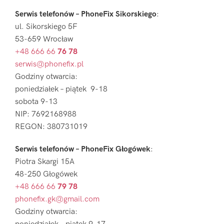
Serwis telefonów – PhoneFix Sikorskiego
:
ul. Sikorskiego 5F
53-659 Wrocław
+48 666 66
76 78
serwis@phonefix.pl
Godziny otwarcia:
poniedziałek – piątek 9-18
sobota 9-13
NIP: 7692168988
REGON: 380731019
Serwis telefonów – PhoneFix Głogówek
:
Piotra Skargi 15A
48-250 Głogówek
+48 666 66
79 78
phonefix.gk@gmail.com
Godziny otwarcia: