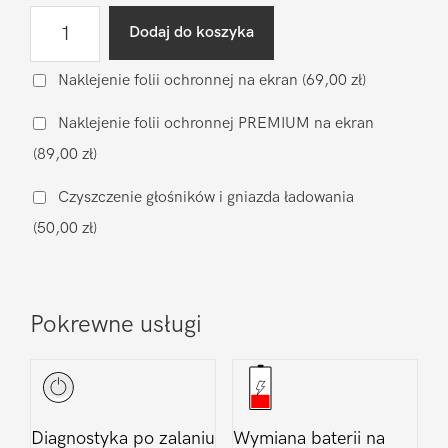
ilość
Dodaj do koszyka
Naprawa
mikrofonu
Naklejenie folii ochronnej na ekran
(69,00 zł)
Xiaomi
Naklejenie folii ochronnej PREMIUM na ekran
Xiaomi
(89,00 zł)
Mi
11
Czyszczenie głośników i gniazda ładowania
Lite
(50,00 zł)
5G
Pokrewne usługi
Diagnostyka po zalaniu
Wymiana baterii na