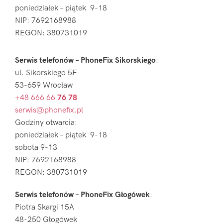
poniedziałek – piątek 9-18
NIP: 7692168988
REGON: 380731019
Serwis telefonów – PhoneFix Sikorskiego
:
ul. Sikorskiego 5F
53-659 Wrocław
+48 666 66
76 78
serwis@phonefix.pl
Godziny otwarcia:
poniedziałek – piątek 9-18
sobota 9-13
NIP: 7692168988
REGON: 380731019
Serwis telefonów – PhoneFix Głogówek
:
Piotra Skargi 15A
48-250 Głogówek