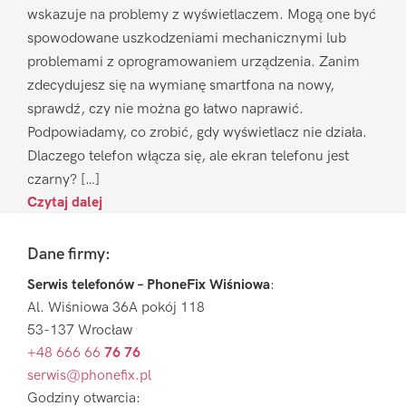
wskazuje na problemy z wyświetlaczem. Mogą one być
spowodowane uszkodzeniami mechanicznymi lub
problemami z oprogramowaniem urządzenia. Zanim
zdecydujesz się na wymianę smartfona na nowy,
sprawdź, czy nie można go łatwo naprawić.
Podpowiadamy, co zrobić, gdy wyświetlacz nie działa.
Dlaczego telefon włącza się, ale ekran telefonu jest
czarny? […]
Czytaj dalej
Footer
Dane firmy:
Serwis telefonów – PhoneFix Wiśniowa
:
Al. Wiśniowa 36A pokój 118
53-137 Wrocław
+48 666 66
76 76
serwis@phonefix.pl
Godziny otwarcia: