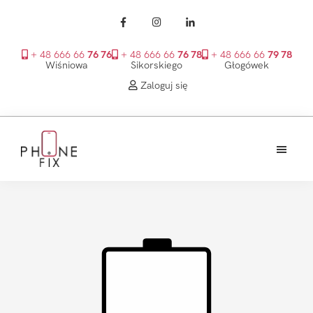
+ 48 666 66
76 76
+ 48 666 66
76 78
+ 48 666 66
79 78
Wiśniowa
Sikorskiego
Głogówek
Zaloguj się
Przejdź
Przejdź
Przejdź
do
do
do
treści
głównego
stopki
PhoneFix
paska
bocznego