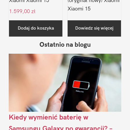
Xiaomi Xiaomi 15
(oryginał nowy) Xiaomi
Xiaomi 15
1.599,00
zł
Dodaj do koszyka
Dowiedz się więcej
Ostatnio na blogu
Pierwszy
Sidebar
Kiedy wymienić baterię w
Samsungu Galaxy po gwarancji? –