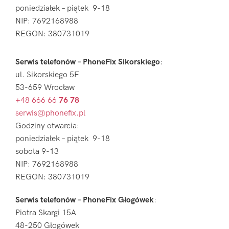
poniedziałek – piątek 9-18
NIP: 7692168988
REGON: 380731019
Serwis telefonów – PhoneFix Sikorskiego
:
ul. Sikorskiego 5F
53-659 Wrocław
+48 666 66
76 78
serwis@phonefix.pl
Godziny otwarcia:
poniedziałek – piątek 9-18
sobota 9-13
NIP: 7692168988
REGON: 380731019
Serwis telefonów – PhoneFix Głogówek
:
Piotra Skargi 15A
48-250 Głogówek