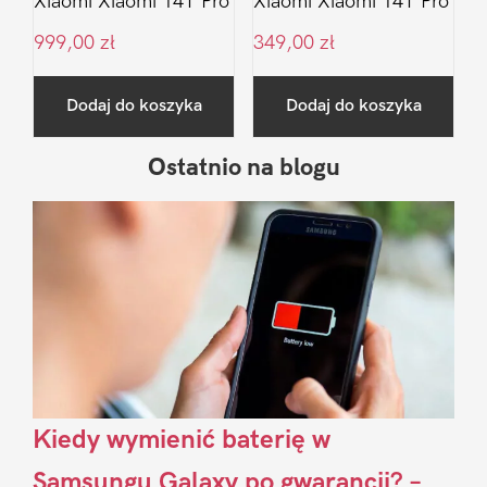
Xiaomi Xiaomi 14T Pro
Xiaomi Xiaomi 14T Pro
999,00
zł
349,00
zł
Dodaj do koszyka
Dodaj do koszyka
Ostatnio na blogu
Pierwszy
Sidebar
Kiedy wymienić baterię w
Samsungu Galaxy po gwarancji? –