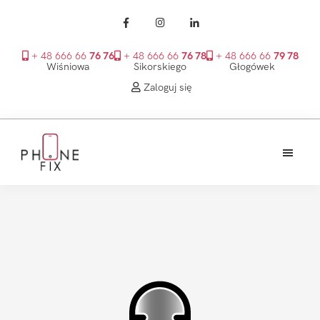
+ 48 666 66
76 76
+ 48 666 66
76 78
+ 48 666 66
79 78
Wiśniowa
Sikorskiego
Głogówek
Zaloguj się
Przejdź
Przejdź
Przejdź
do
do
do
treści
głównego
stopki
PhoneFix
paska
bocznego