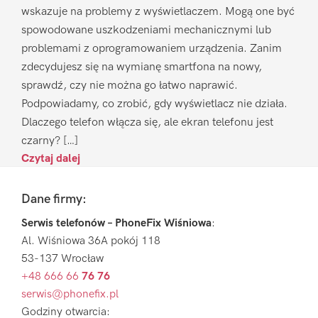
wskazuje na problemy z wyświetlaczem. Mogą one być
spowodowane uszkodzeniami mechanicznymi lub
problemami z oprogramowaniem urządzenia. Zanim
zdecydujesz się na wymianę smartfona na nowy,
sprawdź, czy nie można go łatwo naprawić.
Podpowiadamy, co zrobić, gdy wyświetlacz nie działa.
Dlaczego telefon włącza się, ale ekran telefonu jest
czarny? […]
Czytaj dalej
Footer
Dane firmy:
Serwis telefonów – PhoneFix Wiśniowa
:
Al. Wiśniowa 36A pokój 118
53-137 Wrocław
+48 666 66
76 76
serwis@phonefix.pl
Godziny otwarcia: