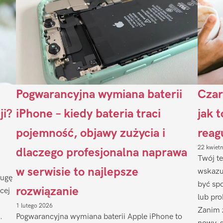
Pogwarancyjna wymiana baterii
Czar
ji?
iPhone – kiedy bateria traci
jak 
pojemność, objawy zużycia i
reag
22 kwiet
dlaczego profesjonalna naprawa
Twój te
w serwisie to najlepsze
wskazu
ługę
być sp
rozwiązanie
cej
lub pr
1 lutego 2026
Zanim 
.
Pogwarancyjna wymiana baterii Apple iPhone to