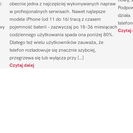
nowy, 
i:
obecnie jedna z najczęściej wykonywanych napraw
Podpow
w profesjonalnych serwisach. Nawet najlepsze
działa.
modele iPhone (od 11 do 16) tracą z czasem
telefon
axy
pojemność baterii – zazwyczaj po 18–36 miesiącach
Czytaj 
codziennego użytkowania spada ona poniżej 80%.
Dlatego też wielu użytkowników zauważa, że
telefon rozładowuje się znacznie szybciej,
przegrzewa się lub wyłącza przy […]
Czytaj dalej