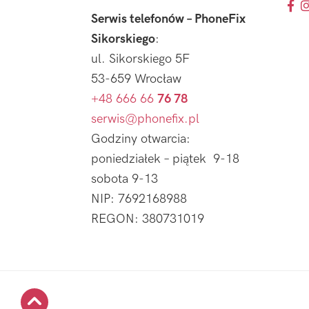
Serwis telefonów – PhoneFix
Sikorskiego
:
ul. Sikorskiego 5F
53-659 Wrocław
+48 666 66
76 78
serwis@phonefix.pl
Godziny otwarcia:
poniedziałek – piątek 9-18
sobota 9-13
NIP: 7692168988
REGON: 380731019