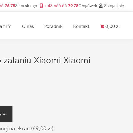
 66
76 78
Sikorskiego
+ 48 666 66
79 78
Głogówek
Zaloguj się
a firm
O nas
Poradnik
Kontakt
0,00 zł
 zalaniu Xiaomi Xiaomi
yka
nnej na ekran
(69,00 zł)