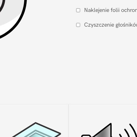
zalaniu
Naklejenie folii och
Xiaomi
Xiaomi
Czyszczenie głośnikó
14
Ultra