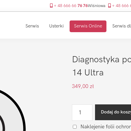
+ 48 666 66
76 76
Wiśniowa
+ 48 666
Serwis
Usterki
Serwis Online
Serwis dl
Diagnostyka po
14 Ultra
349,00
zł
ilość
Dodaj do kosz
Diagnostyka
po
Naklejenie folii ochro