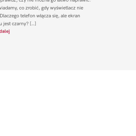
sprawdź, czy nie można go łatwo naprawić.
iadamy, co zrobić, gdy wyświetlacz nie
 Dlaczego telefon włącza się, ale ekran
u jest czarny? […]
dalej