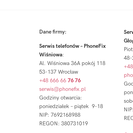
Footer
Dane firmy:
Ser
Gło
Serwis telefonów – PhoneFix
Pio
Wiśniowa
:
48-
Al. Wiśniowa 36A pokój 118
+48
53-137 Wrocław
pho
+48 666 66
76 76
God
serwis@phonefix.pl
pon
Godziny otwarcia:
sob
poniedziałek – piątek 9-18
NIP
NIP: 7692168988
REG
REGON: 380731019