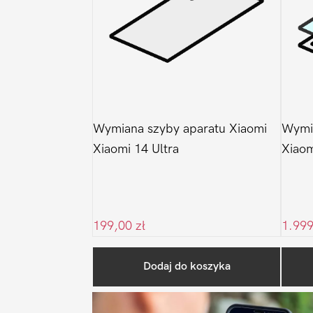
Wymiana szyby aparatu Xiaomi
Wymia
Xiaomi 14 Ultra
Xiaom
199,00
zł
1.99
Dodaj do koszyka