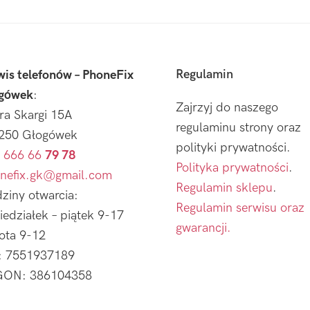
Regulamin
wis telefonów – PhoneFix
gówek
:
Zajrzyj do naszego
tra Skargi 15A
regulaminu strony oraz
250 Głogówek
polityki prywatności.
 666 66
79 78
Polityka prywatności
.
nefix.gk@gmail.com
Regulamin sklepu
.
ziny otwarcia:
Regulamin serwisu oraz
iedziałek – piątek 9-17
gwarancji.
ota 9-12
: 7551937189
ON: 386104358