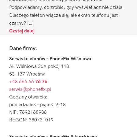
Podpowiadamy, co zrobić, gdy wyświetlacz nie działa.
Dlaczego telefon włącza się, ale ekran telefonu jest
czarny? […]
Czytaj dalej
Footer
Dane firmy:
Serwis telefonów – PhoneFix Wiśniowa
:
Al. Wiśniowa 36A pokój 118
53-137 Wrocław
+48 666 66
76 76
serwis@phonefix.pl
Godziny otwarcia:
poniedziałek – piątek 9-18
NIP: 7692168988
REGON: 380731019
Serwis telefonów – PhoneFix Sikorskiego
: