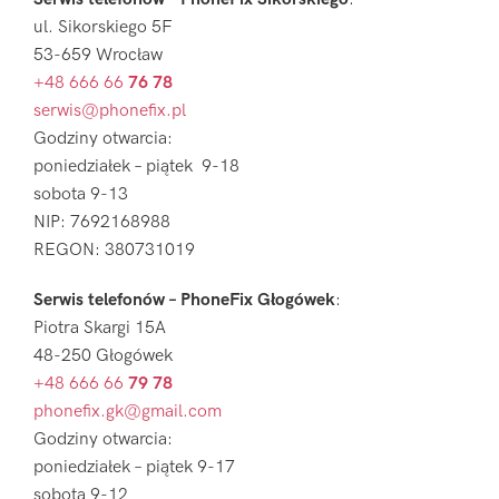
ul. Sikorskiego 5F
53-659 Wrocław
+48 666 66
76 78
serwis@phonefix.pl
Godziny otwarcia:
poniedziałek – piątek 9-18
sobota 9-13
NIP: 7692168988
REGON: 380731019
Serwis telefonów – PhoneFix Głogówek
:
Piotra Skargi 15A
48-250 Głogówek
+48 666 66
79 78
phonefix.gk@gmail.com
Godziny otwarcia:
poniedziałek – piątek 9-17
sobota 9-12