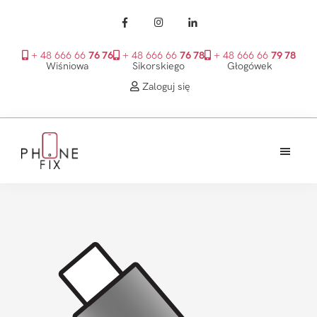
+ 48 666 66
76 76
+ 48 666 66
76 78
+ 48 666 66
79 78
Wiśniowa
Sikorskiego
Głogówek
Zaloguj się
Przejdź
Przejdź
Przejdź
do
do
do
treści
głównego
stopki
PhoneFix
paska
bocznego