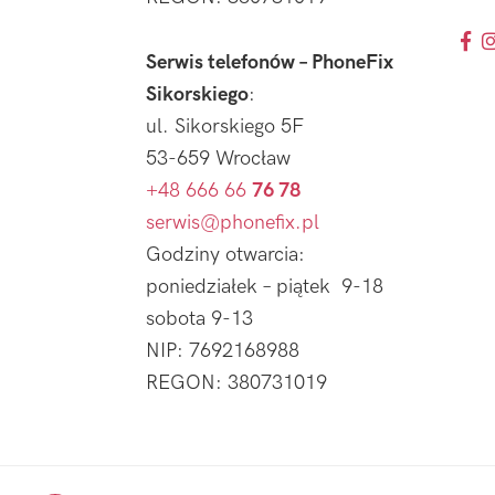
Serwis telefonów – PhoneFix
Sikorskiego
:
ul. Sikorskiego 5F
53-659 Wrocław
+48 666 66
76 78
serwis@phonefix.pl
Godziny otwarcia:
poniedziałek – piątek 9-18
sobota 9-13
NIP: 7692168988
REGON: 380731019