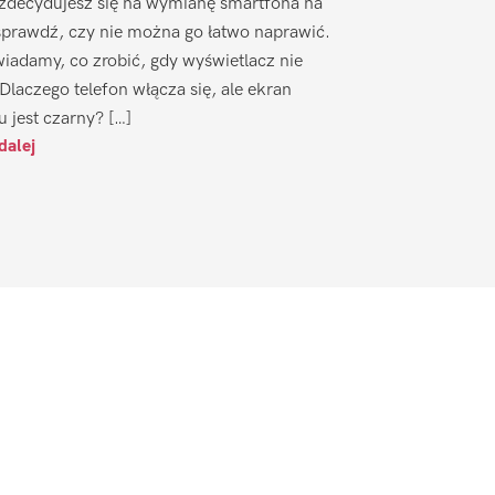
zdecydujesz się na wymianę smartfona na
sprawdź, czy nie można go łatwo naprawić.
iadamy, co zrobić, gdy wyświetlacz nie
 Dlaczego telefon włącza się, ale ekran
u jest czarny? […]
dalej