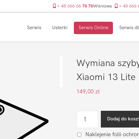
+ 48 666 66
76 76
Wiśniowa
+ 48 666
Serwis
Usterki
Serwis Online
Serwis dl
Wymiana szyby
Xiaomi 13 Lite
149,00
zł
ilość
Dodaj do kosz
Wymiana
szyby
Naklejenie folii ochro