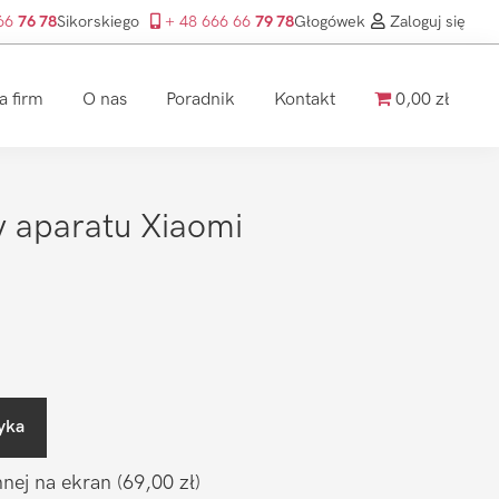
 66
76 78
Sikorskiego
+ 48 666 66
79 78
Głogówek
Zaloguj się
a firm
O nas
Poradnik
Kontakt
0,00 zł
 aparatu Xiaomi
yka
nnej na ekran
(69,00 zł)