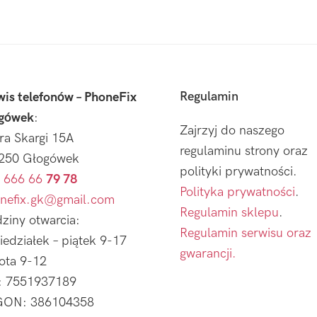
Regulamin
wis telefonów – PhoneFix
gówek
:
Zajrzyj do naszego
tra Skargi 15A
regulaminu strony oraz
250 Głogówek
polityki prywatności.
 666 66
79 78
Polityka prywatności
.
nefix.gk@gmail.com
Regulamin sklepu
.
ziny otwarcia:
Regulamin serwisu oraz
iedziałek – piątek 9-17
gwarancji.
ota 9-12
: 7551937189
ON: 386104358