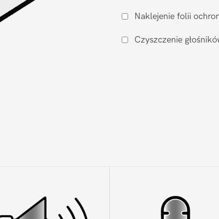
aparatu
Naklejenie folii och
Xiaomi
Xiaomi
Czyszczenie głośnikó
13
Lite