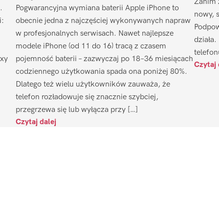
Zanim 
.
Pogwarancyjna wymiana baterii Apple iPhone to
nowy, 
i:
obecnie jedna z najczęściej wykonywanych napraw
Podpow
w profesjonalnych serwisach. Nawet najlepsze
działa.
modele iPhone (od 11 do 16) tracą z czasem
telefon
axy
pojemność baterii – zazwyczaj po 18–36 miesiącach
Czytaj 
codziennego użytkowania spada ona poniżej 80%.
Dlatego też wielu użytkowników zauważa, że
telefon rozładowuje się znacznie szybciej,
przegrzewa się lub wyłącza przy […]
Czytaj dalej