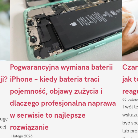
Pogwarancyjna wymiana baterii
Czar
ji?
iPhone – kiedy bateria traci
jak 
pojemność, objawy zużycia i
reag
22 kwiet
dlaczego profesjonalna naprawa
Twój te
w serwisie to najlepsze
wskazu
ługę
być sp
rozwiązanie
cej
lub pr
1 lutego 2026