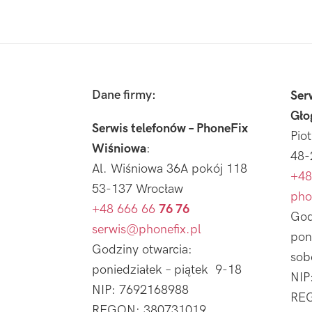
Footer
Dane firmy:
Ser
Gło
Serwis telefonów – PhoneFix
Pio
Wiśniowa
:
48-
Al. Wiśniowa 36A pokój 118
+48
53-137 Wrocław
pho
+48 666 66
76 76
God
serwis@phonefix.pl
pon
Godziny otwarcia:
sob
poniedziałek – piątek 9-18
NIP
NIP: 7692168988
REG
REGON: 380731019