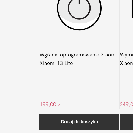
Wgranie oprogramowania Xiaomi
Wymi
Xiaomi 13 Lite
Xiaom
199,00
zł
249,
Dodaj do koszyka