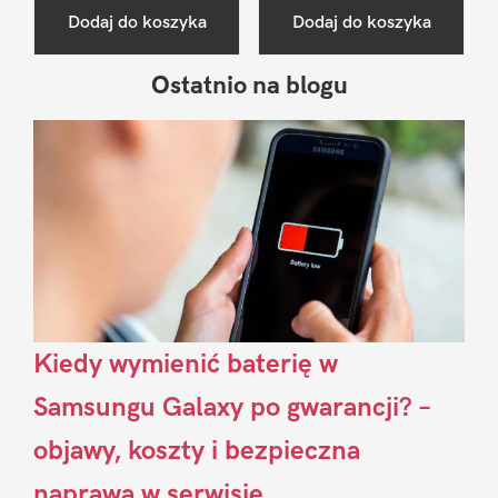
Dodaj do koszyka
Dodaj do koszyka
Ostatnio na blogu
Pierwszy
Sidebar
Kiedy wymienić baterię w
Samsungu Galaxy po gwarancji? –
objawy, koszty i bezpieczna
naprawa w serwisie