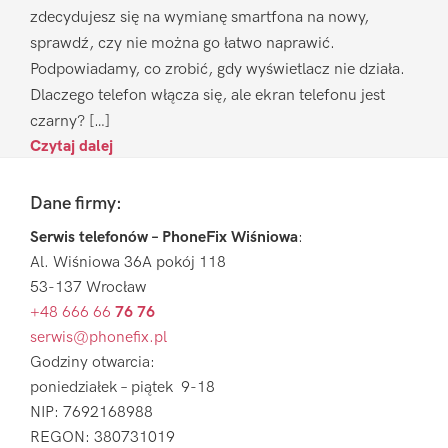
zdecydujesz się na wymianę smartfona na nowy,
sprawdź, czy nie można go łatwo naprawić.
Podpowiadamy, co zrobić, gdy wyświetlacz nie działa.
Dlaczego telefon włącza się, ale ekran telefonu jest
czarny? […]
Czytaj dalej
Footer
Dane firmy:
Serwis telefonów – PhoneFix Wiśniowa
:
Al. Wiśniowa 36A pokój 118
53-137 Wrocław
+48 666 66
76 76
serwis@phonefix.pl
Godziny otwarcia:
poniedziałek – piątek 9-18
NIP: 7692168988
REGON: 380731019