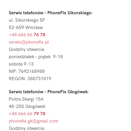
Serwis telefonów – PhoneFix Sikorskiego
:
ul. Sikorskiego 5F
53-659 Wrocław
+48 666 66
76 78
serwis@phonefix.pl
Godziny otwarcia:
poniedziałek – piątek 9-18
sobota 9-13
NIP: 7692168988
REGON: 380731019
Serwis telefonów – PhoneFix Głogówek
:
Piotra Skargi 15A
48-250 Głogówek
+48 666 66
79 78
phonefix.gk@gmail.com
Godziny otwarcia: