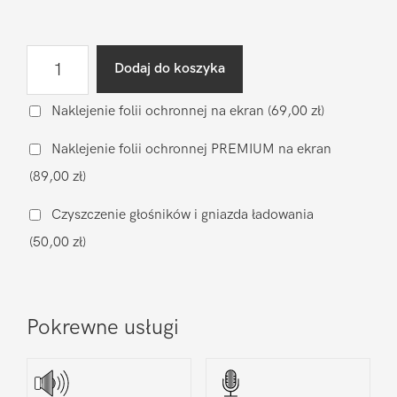
ilość
Dodaj do koszyka
Wymiana
baterii
Naklejenie folii ochronnej na ekran
(69,00 zł)
na
Naklejenie folii ochronnej PREMIUM na ekran
zamiennik
(89,00 zł)
Xiaomi
Xiaomi
Czyszczenie głośników i gniazda ładowania
12x
(50,00 zł)
Pokrewne usługi