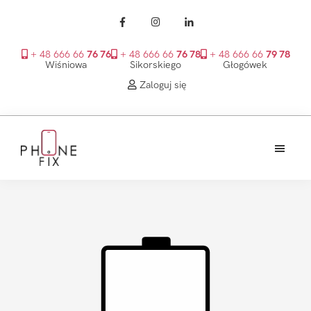
+ 48 666 66
76 76
+ 48 666 66
76 78
+ 48 666 66
79 78
Wiśniowa
Sikorskiego
Głogówek
Zaloguj się
Przejdź
Przejdź
Przejdź
do
do
do
treści
głównego
stopki
PhoneFix
paska
bocznego