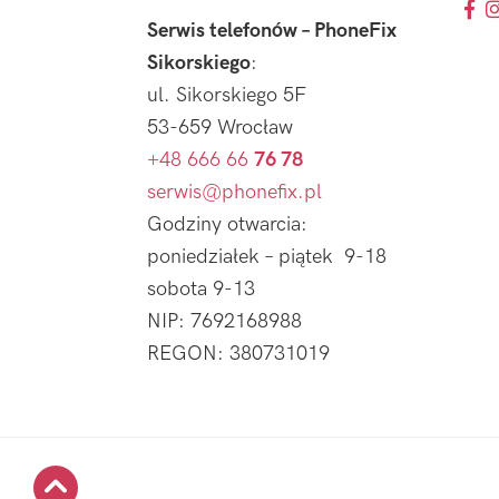
Serwis telefonów – PhoneFix
Sikorskiego
:
ul. Sikorskiego 5F
53-659 Wrocław
+48 666 66
76 78
serwis@phonefix.pl
Godziny otwarcia:
poniedziałek – piątek 9-18
sobota 9-13
NIP: 7692168988
REGON: 380731019