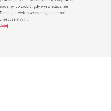
sprawdź, czy nie można go łatwo naprawić.
iadamy, co zrobić, gdy wyświetlacz nie
 Dlaczego telefon włącza się, ale ekran
u jest czarny? […]
dalej