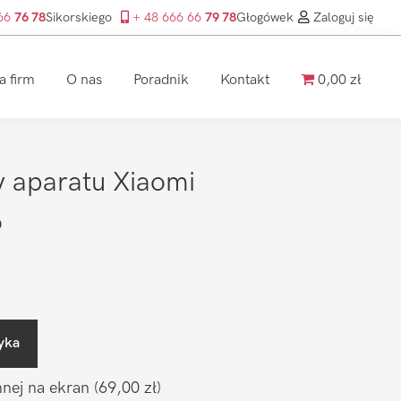
 66
76 78
Sikorskiego
+ 48 666 66
79 78
Głogówek
Zaloguj się
a firm
O nas
Poradnik
Kontakt
0,00 zł
 aparatu Xiaomi
o
yka
nnej na ekran
(69,00 zł)