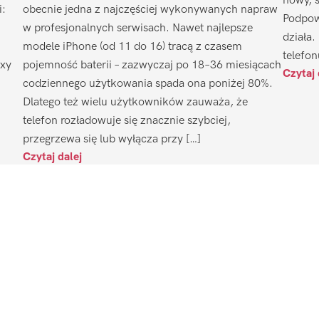
nowy, 
i:
obecnie jedna z najczęściej wykonywanych napraw
Podpow
w profesjonalnych serwisach. Nawet najlepsze
działa.
modele iPhone (od 11 do 16) tracą z czasem
telefon
axy
pojemność baterii – zazwyczaj po 18–36 miesiącach
Czytaj 
codziennego użytkowania spada ona poniżej 80%.
Dlatego też wielu użytkowników zauważa, że
telefon rozładowuje się znacznie szybciej,
przegrzewa się lub wyłącza przy […]
Czytaj dalej