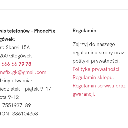
Regulamin
wis telefonów – PhoneFix
gówek
:
Zajrzyj do naszego
tra Skargi 15A
regulaminu strony oraz
250 Głogówek
polityki prywatności.
 666 66
79 78
Polityka prywatności
.
nefix.gk@gmail.com
Regulamin sklepu
.
ziny otwarcia:
Regulamin serwisu oraz
iedziałek – piątek 9-17
gwarancji.
ota 9-12
: 7551937189
ON: 386104358