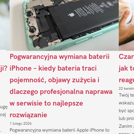
Pogwarancyjna wymiana baterii
Czar
ji?
iPhone – kiedy bateria traci
jak 
pojemność, objawy zużycia i
reag
22 kwiet
dlaczego profesjonalna naprawa
Twój te
w serwisie to najlepsze
wskazu
ługę
być sp
rozwiązanie
cej
lub pr
1 lutego 2026
Zanim 
.
Pogwarancyjna wymiana baterii Apple iPhone to