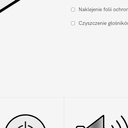
aparatu
Naklejenie folii och
Xiaomi
Xiaomi
Czyszczenie głośnikó
12T
Pro