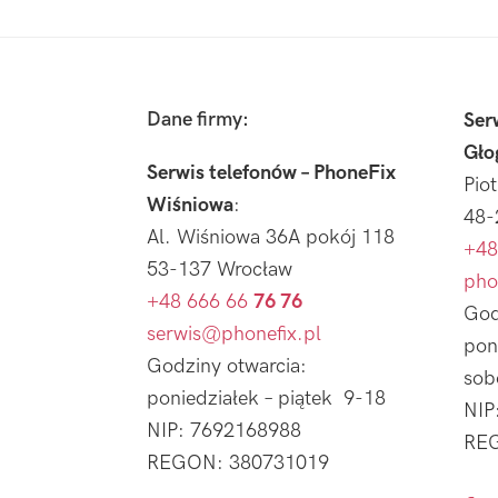
Footer
Dane firmy:
Ser
Gło
Serwis telefonów – PhoneFix
Pio
Wiśniowa
:
48-
Al. Wiśniowa 36A pokój 118
+48
53-137 Wrocław
pho
+48 666 66
76 76
God
serwis@phonefix.pl
pon
Godziny otwarcia:
sob
poniedziałek – piątek 9-18
NIP
NIP: 7692168988
REG
REGON: 380731019