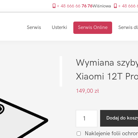
+ 48 666 66
76 76
Wiśniowa
+ 48 666
Serwis
Usterki
Serwis Online
Serwis dl
Wymiana szyby
Xiaomi 12T Pr
149,00
zł
ilość
Dodaj do kosz
Wymiana
szyby
Naklejenie folii ochro