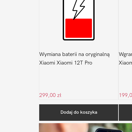
Wymiana baterii na oryginalną
Wgran
Xiaomi Xiaomi 12T Pro
Xiaom
299,00
zł
199,
Dodaj do koszyka