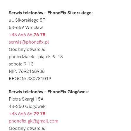
Serwis telefonów – PhoneFix Sikorskiego
:
ul. Sikorskiego 5F
53-659 Wrocław
+48 666 66
76 78
serwis@phonefix.pl
Godziny otwarcia:
poniedziałek – piątek 9-18
sobota 9-13
NIP: 7692168988
REGON: 380731019
Serwis telefonów – PhoneFix Głogówek
:
Piotra Skargi 15A
48-250 Głogówek
+48 666 66
79 78
phonefix.gk@gmail.com
Godziny otwarcia: