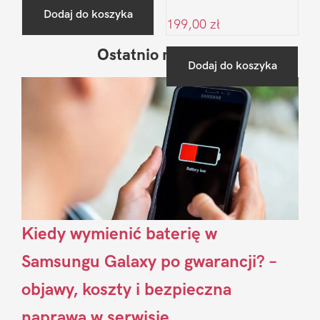
Dodaj do koszyka
199,00
zł
Ostatnio na blogu
Pierwszy
Dodaj do koszyka
Sidebar
Kiedy wymienić baterię w
Samsungu Galaxy po gwarancji? –
objawy, koszty i bezpieczna
naprawa w serwisie