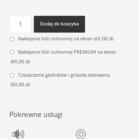
ilość
Dodaj do koszyka
Wymiana
wyświetlacza
Naklejenie folii ochronnej na ekran
(69,00 zł)
(zamiennik)
Naklejenie folii ochronnej PREMIUM na ekran
Xiaomi
(89,00 zł)
Xiaomi
12
Czyszczenie głośników i gniazda ładowania
Lite
(50,00 zł)
Pokrewne usługi