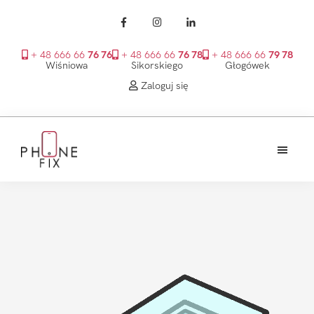
+ 48 666 66
76 76
+ 48 666 66
76 78
+ 48 666 66
79 78
Wiśniowa
Sikorskiego
Głogówek
Zaloguj się
Przejdź
Przejdź
Przejdź
do
do
do
treści
głównego
stopki
PhoneFix
paska
bocznego