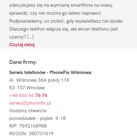
zdecydujesz się na wymianę smartfona na nowy,
sprawdź, czy nie można go łatwo naprawić.
Podpowiadamy, co zrobić, gdy wyświetlacz nie działa.
Dlaczego telefon włącza się, ale ekran telefonu jest
czarny? […]
Czytaj dalej
Footer
Dane firmy:
Serwis telefonów – PhoneFix Wiśniowa
:
Al. Wiśniowa 36A pokój 118
53-137 Wrocław
+48 666 66
76 76
serwis@phonefix.pl
Godziny otwarcia:
poniedziałek – piątek 9-18
NIP: 7692168988
REGON: 380731019