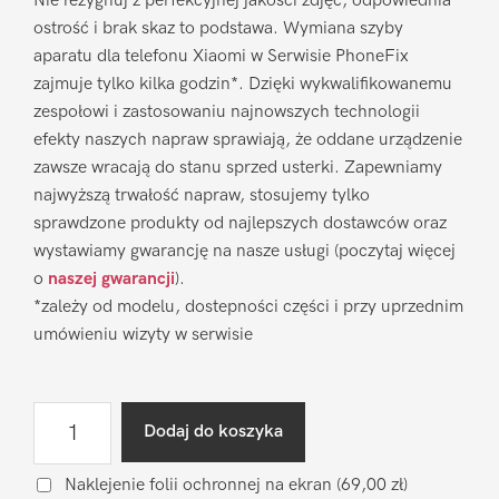
Nie rezygnuj z perfekcyjnej jakości zdjęć, odpowiednia
ostrość i brak skaz to podstawa. Wymiana szyby
aparatu dla telefonu Xiaomi w Serwisie PhoneFix
zajmuje tylko kilka godzin*. Dzięki wykwalifikowanemu
zespołowi i zastosowaniu najnowszych technologii
efekty naszych napraw sprawiają, że oddane urządzenie
zawsze wracają do stanu sprzed usterki. Zapewniamy
najwyższą trwałość napraw, stosujemy tylko
sprawdzone produkty od najlepszych dostawców oraz
wystawiamy gwarancję na nasze usługi (poczytaj więcej
o
naszej gwarancji
).
*zależy od modelu, dostepności części i przy uprzednim
umówieniu wizyty w serwisie
ilość
Dodaj do koszyka
Wymiana
szyby
Naklejenie folii ochronnej na ekran
(69,00 zł)