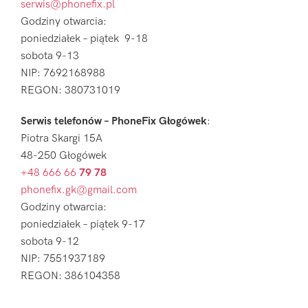
serwis@phonefix.pl
Godziny otwarcia:
poniedziałek – piątek 9-18
sobota 9-13
NIP: 7692168988
REGON: 380731019
Serwis telefonów – PhoneFix Głogówek
:
Piotra Skargi 15A
48-250 Głogówek
+48 666 66
79 78
phonefix.gk@gmail.com
Godziny otwarcia:
poniedziałek – piątek 9-17
sobota 9-12
NIP: 7551937189
REGON: 386104358