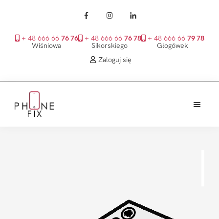
+ 48 666 66
76 76
+ 48 666 66
76 78
+ 48 666 66
79 78
Wiśniowa
Sikorskiego
Głogówek
Zaloguj się
Przejdź
Przejdź
Przejdź
do
do
do
treści
głównego
stopki
PhoneFix
paska
bocznego