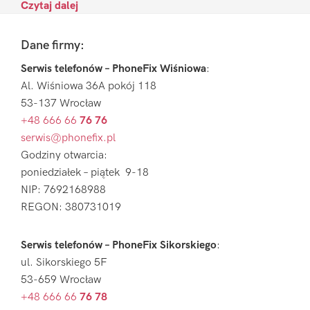
Czytaj dalej
Footer
Dane firmy:
Serwis telefonów – PhoneFix Wiśniowa
:
Al. Wiśniowa 36A pokój 118
53-137 Wrocław
+48 666 66
76 76
serwis@phonefix.pl
Godziny otwarcia:
poniedziałek – piątek 9-18
NIP: 7692168988
REGON: 380731019
Serwis telefonów – PhoneFix Sikorskiego
:
ul. Sikorskiego 5F
53-659 Wrocław
+48 666 66
76 78