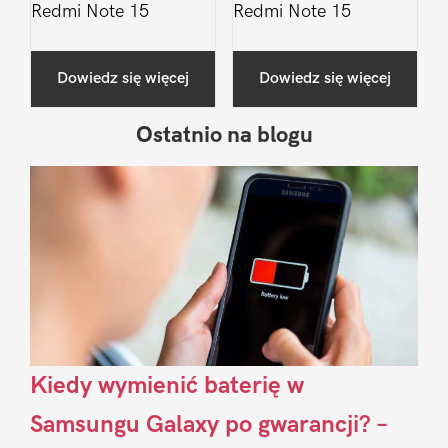
Redmi Note 15
Redmi Note 15
Dowiedz się więcej
Dowiedz się więcej
Ostatnio na blogu
Pierwszy
Sidebar
Kiedy wymienić baterię w
Samsungu Galaxy po gwarancji? –