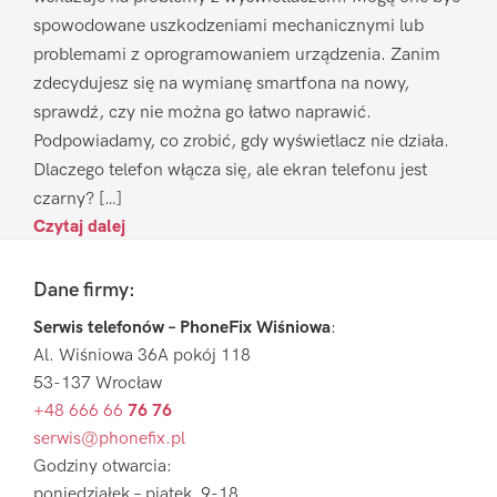
spowodowane uszkodzeniami mechanicznymi lub
problemami z oprogramowaniem urządzenia. Zanim
zdecydujesz się na wymianę smartfona na nowy,
sprawdź, czy nie można go łatwo naprawić.
Podpowiadamy, co zrobić, gdy wyświetlacz nie działa.
Dlaczego telefon włącza się, ale ekran telefonu jest
czarny? […]
Czytaj dalej
Footer
Dane firmy:
Serwis telefonów – PhoneFix Wiśniowa
:
Al. Wiśniowa 36A pokój 118
53-137 Wrocław
+48 666 66
76 76
serwis@phonefix.pl
Godziny otwarcia:
poniedziałek – piątek 9-18