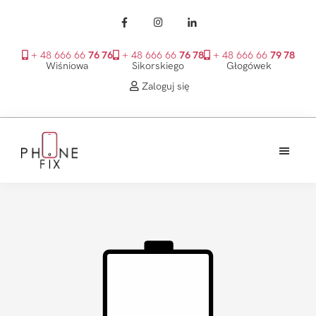
+ 48 666 66
76 76
+ 48 666 66
76 78
+ 48 666 66
79 78
Wiśniowa
Sikorskiego
Głogówek
Zaloguj się
Przejdź
Przejdź
Przejdź
do
do
do
treści
głównego
stopki
PhoneFix
paska
bocznego