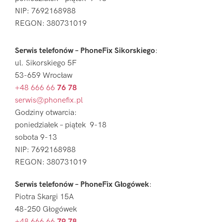
NIP: 7692168988
REGON: 380731019
Serwis telefonów – PhoneFix Sikorskiego
:
ul. Sikorskiego 5F
53-659 Wrocław
+48 666 66
76 78
serwis@phonefix.pl
Godziny otwarcia:
poniedziałek – piątek 9-18
sobota 9-13
NIP: 7692168988
REGON: 380731019
Serwis telefonów – PhoneFix Głogówek
:
Piotra Skargi 15A
48-250 Głogówek
+48 666 66
79 78