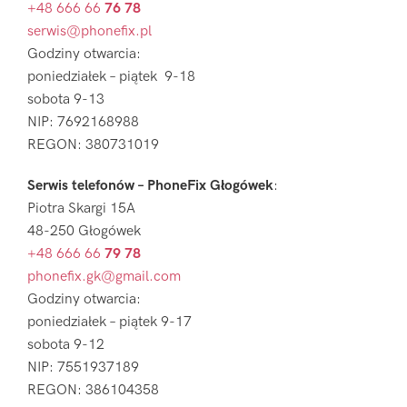
+48 666 66
76 78
serwis@phonefix.pl
Godziny otwarcia:
poniedziałek – piątek 9-18
sobota 9-13
NIP: 7692168988
REGON: 380731019
Serwis telefonów – PhoneFix Głogówek
:
Piotra Skargi 15A
48-250 Głogówek
+48 666 66
79 78
phonefix.gk@gmail.com
Godziny otwarcia:
poniedziałek – piątek 9-17
sobota 9-12
NIP: 7551937189
REGON: 386104358