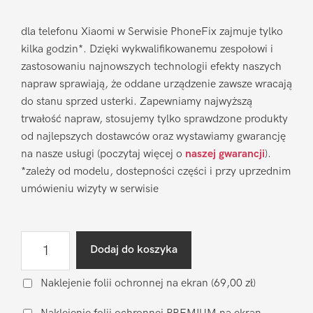
dla telefonu Xiaomi w Serwisie PhoneFix zajmuje tylko
kilka godzin*. Dzięki wykwalifikowanemu zespołowi i
zastosowaniu najnowszych technologii efekty naszych
napraw sprawiają, że oddane urządzenie zawsze wracają
do stanu sprzed usterki. Zapewniamy najwyższą
trwałość napraw, stosujemy tylko sprawdzone produkty
od najlepszych dostawców oraz wystawiamy gwarancję
na nasze usługi (poczytaj więcej o
naszej gwarancji
).
*zależy od modelu, dostepności części i przy uprzednim
umówieniu wizyty w serwisie
ilość
Dodaj do koszyka
Wymiana
wyświetlacza
Naklejenie folii ochronnej na ekran
(69,00 zł)
na