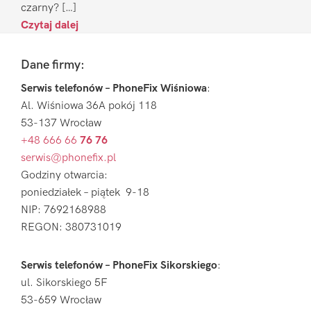
czarny? […]
Czytaj dalej
Footer
Dane firmy:
Serwis telefonów – PhoneFix Wiśniowa
:
Al. Wiśniowa 36A pokój 118
53-137 Wrocław
+48 666 66
76 76
serwis@phonefix.pl
Godziny otwarcia:
poniedziałek – piątek 9-18
NIP: 7692168988
REGON: 380731019
Serwis telefonów – PhoneFix Sikorskiego
:
ul. Sikorskiego 5F
53-659 Wrocław