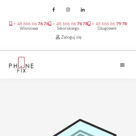
+ 48 666 66
76 76
+ 48 666 66
76 78
+ 48 666 66
79 78
Wiśniowa
Sikorskiego
Głogówek
Zaloguj się
Przejdź
Przejdź
Przejdź
do
do
do
treści
głównego
stopki
PhoneFix
paska
bocznego