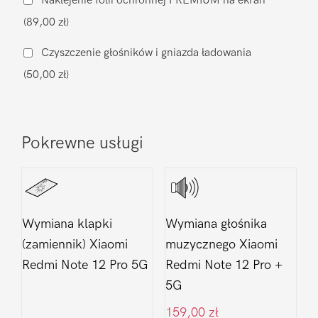
Naklejenie folii ochronnej PREMIUM na ekran
zamiennik
(89,00 zł)
Oled
Xiaomi
Czyszczenie głośników i gniazda ładowania
Redmi
(50,00 zł)
Note
12
Pro
Pokrewne usługi
+
5G
Wymiana klapki
Wymiana głośnika
(zamiennik) Xiaomi
muzycznego Xiaomi
Redmi Note 12 Pro 5G
Redmi Note 12 Pro +
5G
159,00
zł