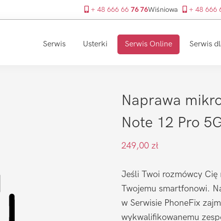
+ 48 666 66
76 76
Wiśniowa
+ 48 666
Serwis
Usterki
Serwis Online
Serwis dl
Naprawa mikro
Note 12 Pro 5
249,00
zł
Jeśli Twoi rozmówcy Cię 
Twojemu smartfonowi. Na
w Serwisie PhoneFix zajmu
wykwalifikowanemu zespo