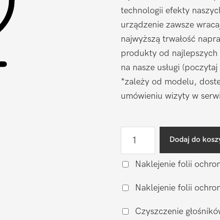
technologii efekty naszy
urządzenie zawsze wraca
najwyższą trwałość napr
produkty od najlepszych
na nasze usługi (poczytaj
*zależy od modelu, doste
umówieniu wizyty w serwi
ilość
Dodaj do kosz
Naprawa
mikrofonu
Naklejenie folii ochro
Xiaomi
Naklejenie folii och
Redmi
Note
Czyszczenie głośnikó
12