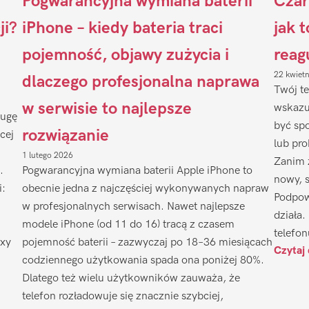
Pogwarancyjna wymiana baterii
Czar
ji?
iPhone – kiedy bateria traci
jak 
pojemność, objawy zużycia i
reag
22 kwiet
dlaczego profesjonalna naprawa
Twój te
w serwisie to najlepsze
wskazu
ługę
być sp
rozwiązanie
cej
lub pr
1 lutego 2026
Zanim 
.
Pogwarancyjna wymiana baterii Apple iPhone to
nowy, 
i:
obecnie jedna z najczęściej wykonywanych napraw
Podpow
w profesjonalnych serwisach. Nawet najlepsze
działa.
modele iPhone (od 11 do 16) tracą z czasem
telefon
axy
pojemność baterii – zazwyczaj po 18–36 miesiącach
Czytaj 
codziennego użytkowania spada ona poniżej 80%.
Dlatego też wielu użytkowników zauważa, że
telefon rozładowuje się znacznie szybciej,