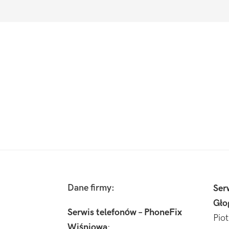
Footer
Dane firmy:
Ser
Gło
Serwis telefonów – PhoneFix
Pio
Wiśniowa
: