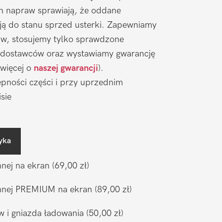
ch napraw sprawiają, że oddane
ją do stanu sprzed usterki. Zapewniamy
aw, stosujemy tylko sprawdzone
 dostawców oraz wystawiamy gwarancję
 więcej o
naszej gwarancji
).
pności części i przy uprzednim
sie
yka
nnej na ekran
(69,00 zł)
ronnej PREMIUM na ekran
(89,00 zł)
w i gniazda ładowania
(50,00 zł)