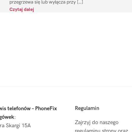
przegrzewa się lub wyłącza przy […]
Czytaj dalej
Regulamin
wis telefonów – PhoneFix
gówek
:
Zajrzyj do naszego
tra Skargi 15A
regulaminu strony oraz