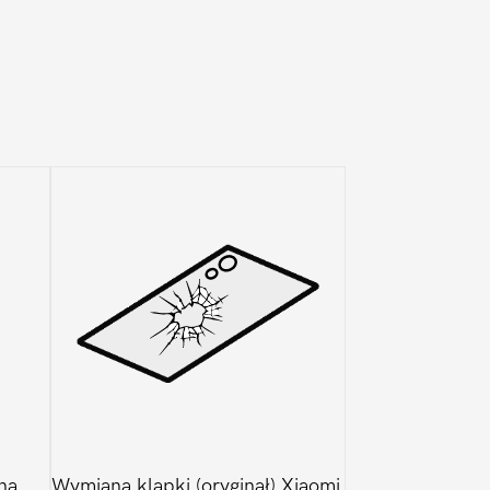
ną
Wymiana klapki (oryginał) Xiaomi