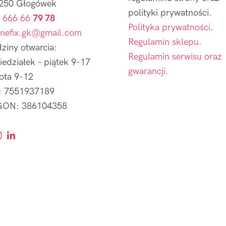
250 Głogówek
polityki prywatności.
 666 66
79 78
Polityka prywatności
.
nefix.gk@gmail.com
Regulamin sklepu
.
ziny otwarcia:
Regulamin serwisu oraz
iedziałek – piątek 9-17
gwarancji.
ota 9-12
: 7551937189
ON: 386104358