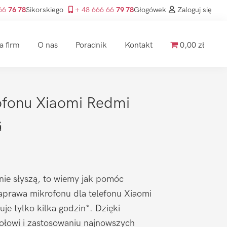
 66
76 78
Sikorskiego
+ 48 666 66
79 78
Głogówek
Zaloguj się
a firm
O nas
Poradnik
Kontakt
0,00 zł
fonu Xiaomi Redmi
G
nie słyszą, to wiemy jak pomóc
prawa mikrofonu dla telefonu Xiaomi
je tylko kilka godzin*. Dzięki
łowi i zastosowaniu najnowszych