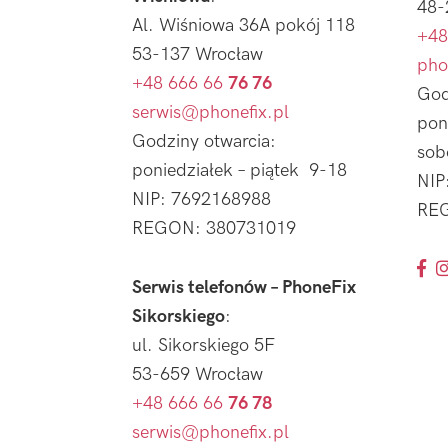
48-
Al. Wiśniowa 36A pokój 118
+48
53-137 Wrocław
pho
+48 666 66
76 76
God
serwis@phonefix.pl
pon
Godziny otwarcia:
sob
poniedziałek – piątek 9-18
NIP
NIP: 7692168988
REG
REGON: 380731019
Serwis telefonów – PhoneFix
Sikorskiego
:
ul. Sikorskiego 5F
53-659 Wrocław
+48 666 66
76 78
serwis@phonefix.pl