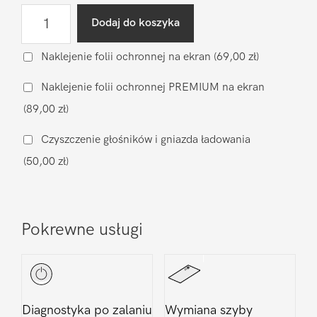
ilość
Dodaj do koszyka
Wgranie
oprogramowania
Naklejenie folii ochronnej na ekran
(69,00 zł)
Xiaomi
Naklejenie folii ochronnej PREMIUM na ekran
Redmi
(89,00 zł)
Note
11s
Czyszczenie głośników i gniazda ładowania
5G
(50,00 zł)
Pokrewne usługi
Diagnostyka po zalaniu
Wymiana szyby