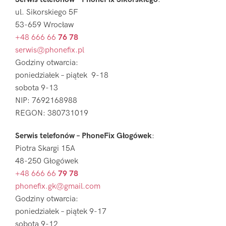
ul. Sikorskiego 5F
53-659 Wrocław
+48 666 66
76 78
serwis@phonefix.pl
Godziny otwarcia:
poniedziałek – piątek 9-18
sobota 9-13
NIP: 7692168988
REGON: 380731019
Serwis telefonów – PhoneFix Głogówek
:
Piotra Skargi 15A
48-250 Głogówek
+48 666 66
79 78
phonefix.gk@gmail.com
Godziny otwarcia:
poniedziałek – piątek 9-17
sobota 9-12