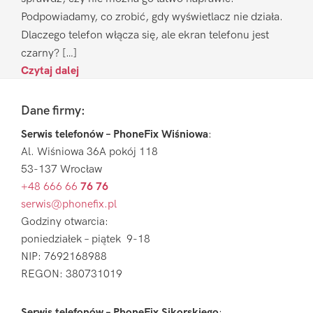
Podpowiadamy, co zrobić, gdy wyświetlacz nie działa.
Dlaczego telefon włącza się, ale ekran telefonu jest
czarny? […]
Czytaj dalej
Footer
Dane firmy:
Serwis telefonów – PhoneFix Wiśniowa
:
Al. Wiśniowa 36A pokój 118
53-137 Wrocław
+48 666 66
76 76
serwis@phonefix.pl
Godziny otwarcia:
poniedziałek – piątek 9-18
NIP: 7692168988
REGON: 380731019
Serwis telefonów – PhoneFix Sikorskiego
: