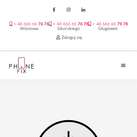
+ 48 666 66
76 76
+ 48 666 66
76 78
+ 48 666 66
79 78
Wiśniowa
Sikorskiego
Głogówek
Zaloguj się
Przejdź
Przejdź
Przejdź
do
do
do
treści
głównego
stopki
PhoneFix
paska
bocznego