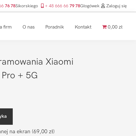
 66
76 78
Sikorskiego
+ 48 666 66
79 78
Głogówek
Zaloguj się
a firm
O nas
Poradnik
Kontakt
0,00 zł
ramowania Xiaomi
 Pro + 5G
yka
nnej na ekran
(69,00 zł)