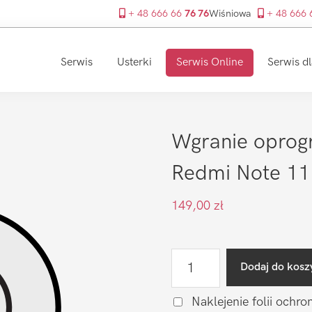
+ 48 666 66
76 76
Wiśniowa
+ 48 666
Serwis
Usterki
Serwis Online
Serwis dl
Wgranie oprog
Redmi Note 11
149,00
zł
ilość
Dodaj do kosz
Wgranie
oprogramowania
Naklejenie folii ochro