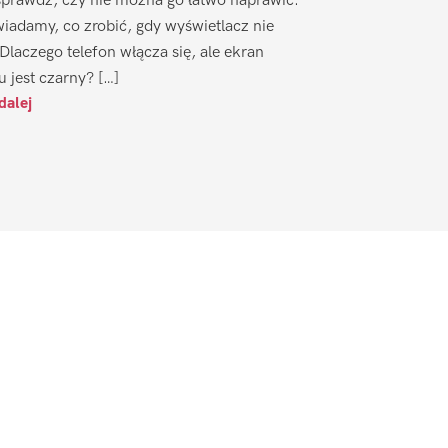
sprawdź, czy nie można go łatwo naprawić.
iadamy, co zrobić, gdy wyświetlacz nie
 Dlaczego telefon włącza się, ale ekran
u jest czarny? […]
dalej