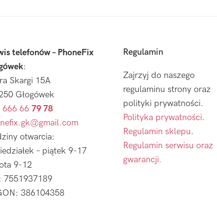
Regulamin
wis telefonów – PhoneFix
gówek
:
Zajrzyj do naszego
tra Skargi 15A
regulaminu strony oraz
250 Głogówek
polityki prywatności.
 666 66
79 78
Polityka prywatności
.
nefix.gk@gmail.com
Regulamin sklepu
.
ziny otwarcia:
Regulamin serwisu oraz
iedziałek – piątek 9-17
gwarancji.
ota 9-12
: 7551937189
ON: 386104358