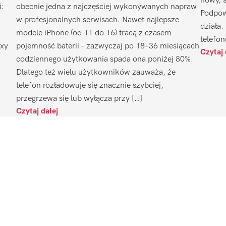
nowy, 
i:
obecnie jedna z najczęściej wykonywanych napraw
Podpow
w profesjonalnych serwisach. Nawet najlepsze
działa.
modele iPhone (od 11 do 16) tracą z czasem
telefon
axy
pojemność baterii – zazwyczaj po 18–36 miesiącach
Czytaj 
codziennego użytkowania spada ona poniżej 80%.
Dlatego też wielu użytkowników zauważa, że
telefon rozładowuje się znacznie szybciej,
przegrzewa się lub wyłącza przy […]
Czytaj dalej