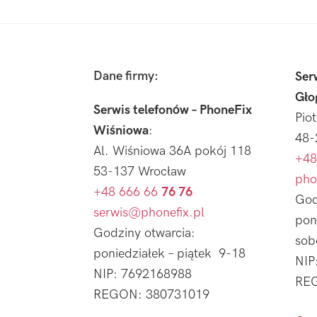
Footer
Dane firmy:
Ser
Gło
Serwis telefonów – PhoneFix
Pio
Wiśniowa
:
48-
Al. Wiśniowa 36A pokój 118
+48
53-137 Wrocław
pho
+48 666 66
76 76
God
serwis@phonefix.pl
pon
Godziny otwarcia:
sob
poniedziałek – piątek 9-18
NIP
NIP: 7692168988
REG
REGON: 380731019