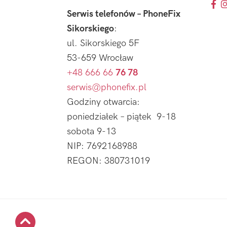
Serwis telefonów – PhoneFix
Sikorskiego
:
ul. Sikorskiego 5F
53-659 Wrocław
+48 666 66
76 78
serwis@phonefix.pl
Godziny otwarcia:
poniedziałek – piątek 9-18
sobota 9-13
NIP: 7692168988
REGON: 380731019