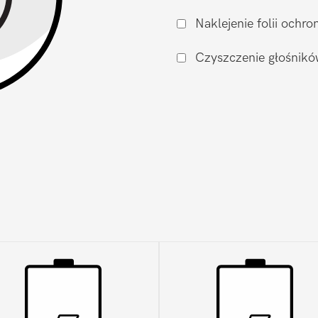
Xiaomi
Naklejenie folii och
Redmi
Note
Czyszczenie głośnikó
11
Pro
+
5G