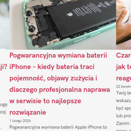
Pogwarancyjna wymiana baterii
Czar
ji?
iPhone – kiedy bateria traci
jak 
pojemność, objawy zużycia i
reag
22 kwiet
dlaczego profesjonalna naprawa
Twój te
w serwisie to najlepsze
wskazu
ługę
być sp
rozwiązanie
cej
lub pr
1 lutego 2026
Zanim 
.
Pogwarancyjna wymiana baterii Apple iPhone to