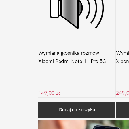
Wymiana głośnika rozmów
Wymia
Xiaomi Redmi Note 11 Pro 5G
Xiaom
149,00
zł
249,
Dodaj do koszyka