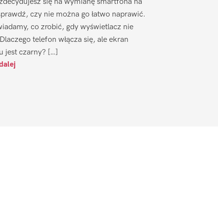
zdecydujesz się na wymianę smartfona na
sprawdź, czy nie można go łatwo naprawić.
iadamy, co zrobić, gdy wyświetlacz nie
 Dlaczego telefon włącza się, ale ekran
u jest czarny? […]
dalej