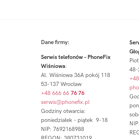
Footer
Dane firmy:
Ser
Gło
Serwis telefonów – PhoneFix
Pio
Wiśniowa
:
48-
Al. Wiśniowa 36A pokój 118
+48
53-137 Wrocław
pho
+48 666 66
76 76
God
serwis@phonefix.pl
pon
Godziny otwarcia:
sob
poniedziałek – piątek 9-18
NIP
NIP: 7692168988
REG
REGON: 380731019