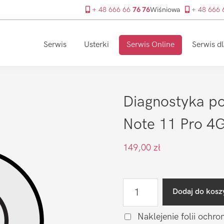
+ 48 666 66
76 76
Wiśniowa
+ 48 666
Serwis
Usterki
Serwis Online
Serwis dl
Diagnostyka po
Note 11 Pro 4
149,00
zł
ilość
Dodaj do kosz
Diagnostyka
po
Naklejenie folii ochro