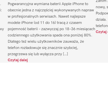
Zanim 
.
Pogwarancyjna wymiana baterii Apple iPhone to
nowy, 
i:
obecnie jedna z najczęściej wykonywanych napraw
Podpow
w profesjonalnych serwisach. Nawet najlepsze
działa.
modele iPhone (od 11 do 16) tracą z czasem
telefon
axy
pojemność baterii – zazwyczaj po 18–36 miesiącach
Czytaj 
codziennego użytkowania spada ona poniżej 80%.
Dlatego też wielu użytkowników zauważa, że
telefon rozładowuje się znacznie szybciej,
przegrzewa się lub wyłącza przy […]
Czytaj dalej