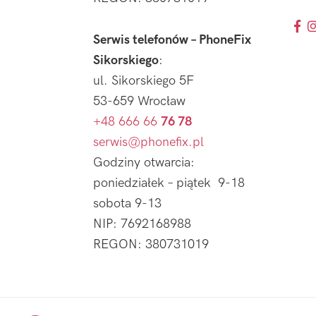
Serwis telefonów – PhoneFix
Sikorskiego
:
ul. Sikorskiego 5F
53-659 Wrocław
+48 666 66
76 78
serwis@phonefix.pl
Godziny otwarcia:
poniedziałek – piątek 9-18
sobota 9-13
NIP: 7692168988
REGON: 380731019