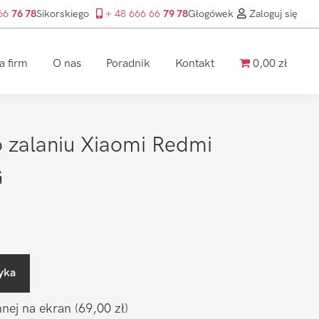
 66
76 78
Sikorskiego
+ 48 666 66
79 78
Głogówek
Zaloguj się
a firm
O nas
Poradnik
Kontakt
0,00 zł
 zalaniu Xiaomi Redmi
G
yka
nnej na ekran
(69,00 zł)