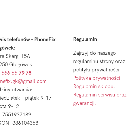
Regulamin
wis telefonów – PhoneFix
gówek
:
Zajrzyj do naszego
tra Skargi 15A
regulaminu strony oraz
250 Głogówek
polityki prywatności.
 666 66
79 78
Polityka prywatności
.
nefix.gk@gmail.com
Regulamin sklepu
.
ziny otwarcia:
Regulamin serwisu oraz
iedziałek – piątek 9-17
gwarancji.
ota 9-12
: 7551937189
ON: 386104358