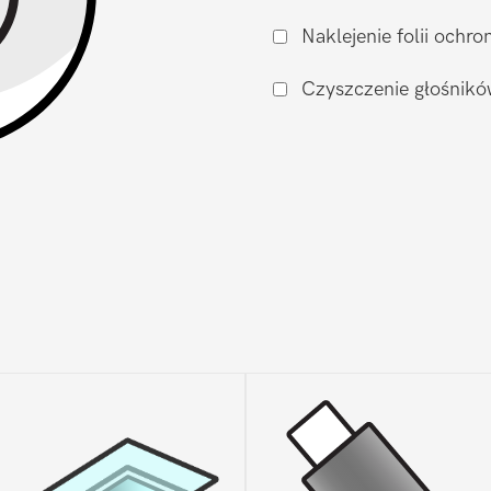
zalaniu
Naklejenie folii och
Xiaomi
Redmi
Czyszczenie głośnikó
Note
11
Pro
4G