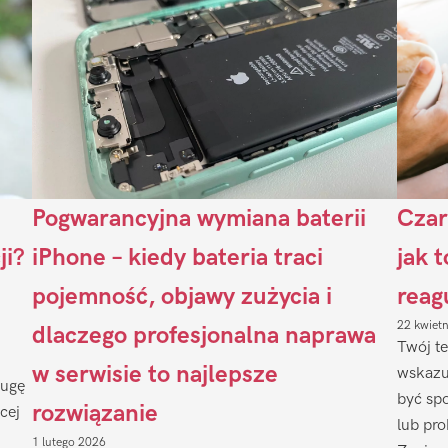
Pogwarancyjna wymiana baterii
Czar
ji?
iPhone – kiedy bateria traci
jak 
pojemność, objawy zużycia i
reag
22 kwiet
dlaczego profesjonalna naprawa
Twój te
w serwisie to najlepsze
wskazu
ługę
być sp
rozwiązanie
cej
lub pr
1 lutego 2026