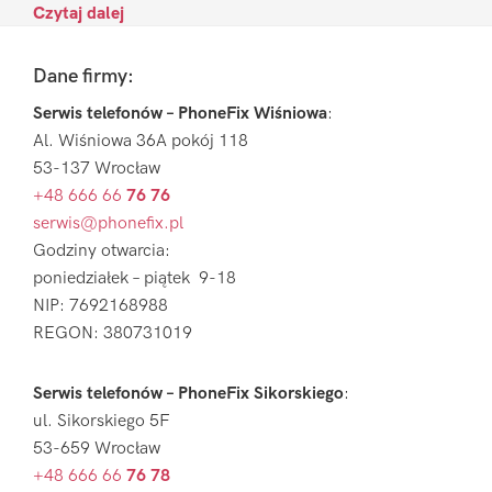
Czytaj dalej
Footer
Dane firmy:
Serwis telefonów – PhoneFix Wiśniowa
:
Al. Wiśniowa 36A pokój 118
53-137 Wrocław
+48 666 66
76 76
serwis@phonefix.pl
Godziny otwarcia:
poniedziałek – piątek 9-18
NIP: 7692168988
REGON: 380731019
Serwis telefonów – PhoneFix Sikorskiego
:
ul. Sikorskiego 5F
53-659 Wrocław
+48 666 66
76 78