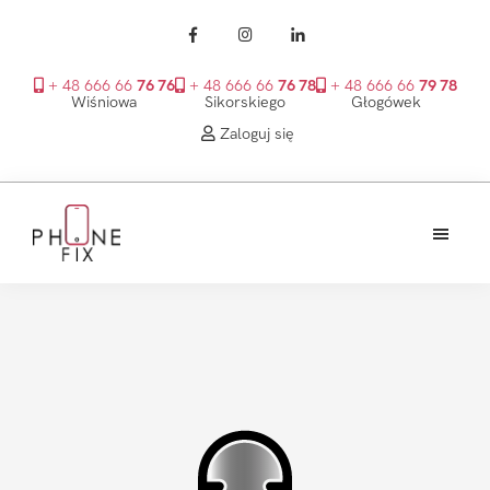
+ 48 666 66
76 76
+ 48 666 66
76 78
+ 48 666 66
79 78
Wiśniowa
Sikorskiego
Głogówek
Zaloguj się
Przejdź
Przejdź
Przejdź
do
do
do
treści
głównego
stopki
PhoneFix
paska
bocznego