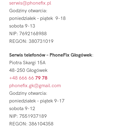
serwis@phonefix.pl
Godziny otwarcia:
poniedziałek – piątek 9-18
sobota 9-13
NIP: 7692168988
REGON: 380731019
Serwis telefonów – PhoneFix Głogówek
:
Piotra Skargi 15A
48-250 Głogówek
+48 666 66
79 78
phonefix.gk@gmail.com
Godziny otwarcia:
poniedziałek – piątek 9-17
sobota 9-12
NIP: 7551937189
REGON: 386104358