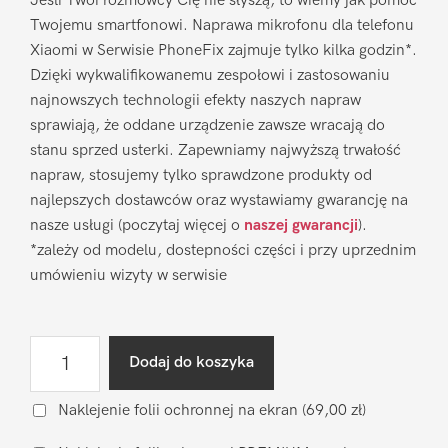
Jeśli Twoi rozmówcy Cię nie słyszą, to wiemy jak pomóc
Twojemu smartfonowi. Naprawa mikrofonu dla telefonu
Xiaomi w Serwisie PhoneFix zajmuje tylko kilka godzin*.
Dzięki wykwalifikowanemu zespołowi i zastosowaniu
najnowszych technologii efekty naszych napraw
sprawiają, że oddane urządzenie zawsze wracają do
stanu sprzed usterki. Zapewniamy najwyższą trwałość
napraw, stosujemy tylko sprawdzone produkty od
najlepszych dostawców oraz wystawiamy gwarancję na
nasze usługi (poczytaj więcej o
naszej gwarancji
).
*zależy od modelu, dostepności części i przy uprzednim
umówieniu wizyty w serwisie
ilość
Dodaj do koszyka
Naprawa
mikrofonu
Naklejenie folii ochronnej na ekran
(69,00 zł)
Xiaomi