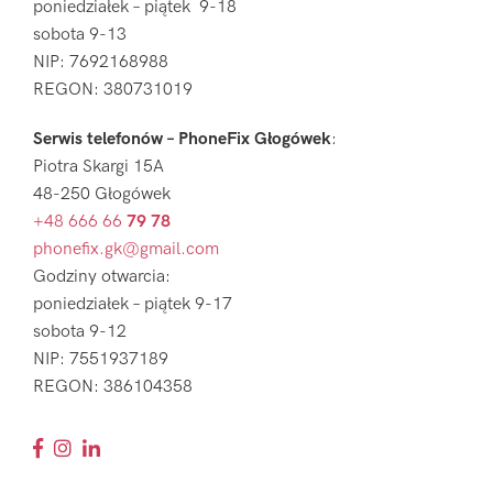
poniedziałek – piątek 9-18
sobota 9-13
NIP: 7692168988
REGON: 380731019
Serwis telefonów – PhoneFix Głogówek
:
Piotra Skargi 15A
48-250 Głogówek
+48 666 66
79 78
phonefix.gk@gmail.com
Godziny otwarcia:
poniedziałek – piątek 9-17
sobota 9-12
NIP: 7551937189
REGON: 386104358