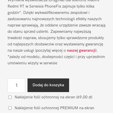
Wymiana wyświetlacza (oryginał) dla telefonu Xiaomi
Redmi 9T w Serwisie PhoneFix zajmuje tylko kilka
godzin*. Dzięki wykwalifikowanemu zespołowi i
zastosowaniu najnowszych technologii efekty naszych
napraw sprawiają, że oddane urządzenie zawsze wracają
do stanu sprzed usterki. Zapewniamy najwyższą
trwałość napraw, stosujemy tylko sprawdzone produkty
od najlepszych dostawców oraz wystawiamy gwarancję
na nasze usługi (poczytaj więcej o
naszej gwarancji
).
*zależy od modelu, dostepności części i przy uprzednim
umówieniu wizyty w serwisie
ilość
Dodaj do koszyka
Wymiana
wyświetlacza
Naklejenie folii ochronnej na ekran
(69,00 zł)
Xiaomi
Naklejenie folii ochronnej PREMIUM na ekran
Redmi