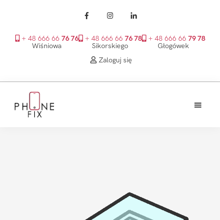
+ 48 666 66
76 76
+ 48 666 66
76 78
+ 48 666 66
79 78
Wiśniowa
Sikorskiego
Głogówek
Zaloguj się
Przejdź
Przejdź
Przejdź
do
do
do
treści
głównego
stopki
PhoneFix
paska
bocznego