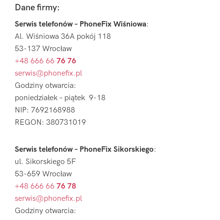
Footer
Dane firmy:
Serwis telefonów – PhoneFix Wiśniowa
:
Al. Wiśniowa 36A pokój 118
53-137 Wrocław
+48 666 66
76 76
serwis@phonefix.pl
Godziny otwarcia:
poniedziałek – piątek 9-18
NIP: 7692168988
REGON: 380731019
Serwis telefonów – PhoneFix Sikorskiego
:
ul. Sikorskiego 5F
53-659 Wrocław
+48 666 66
76 78
serwis@phonefix.pl
Godziny otwarcia: