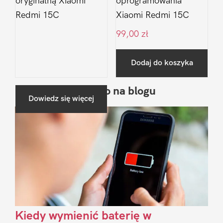
oryginalną Xiaomi
oprogramowania
Redmi 15C
Xiaomi Redmi 15C
99,00
zł
Dodaj do koszyka
Ostatnio na blogu
Pierwszy
Dowiedz się więcej
Sidebar
Kiedy wymienić baterię w