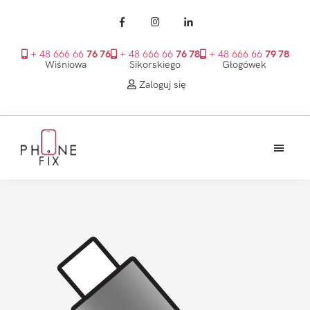
+ 48 666 66
76 76
+ 48 666 66
76 78
+ 48 666 66
79 78
Wiśniowa
Sikorskiego
Głogówek
Zaloguj się
Przejdź
Przejdź
Przejdź
do
do
do
treści
głównego
stopki
PhoneFix
paska
bocznego