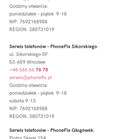
Godziny otwarcia:
poniedziałek – piątek 9-18
NIP: 7692168988
REGON: 380731019
Serwis telefonów – PhoneFix Sikorskiego
:
ul. Sikorskiego 5F
53-659 Wrocław
+48 666 66
76 78
serwis@phonefix.pl
Godziny otwarcia:
poniedziałek – piątek 9-18
sobota 9-13
NIP: 7692168988
REGON: 380731019
Serwis telefonów – PhoneFix Głogówek
:
Piotra Skargi 15A