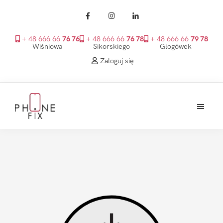
+ 48 666 66
76 76
+ 48 666 66
76 78
+ 48 666 66
79 78
Wiśniowa
Sikorskiego
Głogówek
Zaloguj się
Przejdź
Przejdź
Przejdź
do
do
do
treści
głównego
stopki
PhoneFix
paska
bocznego