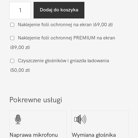
ilość
Dodaj do koszyka
Diagnostyka
po
Naklejenie folii ochronnej na ekran
(69,00 zł)
zalaniu
Naklejenie folii ochronnej PREMIUM na ekran
Xiaomi
(89,00 zł)
Redmi
15
Czyszczenie głośników i gniazda ładowania
(50,00 zł)
Pokrewne usługi
Naprawa mikrofonu
Wymiana głośnika