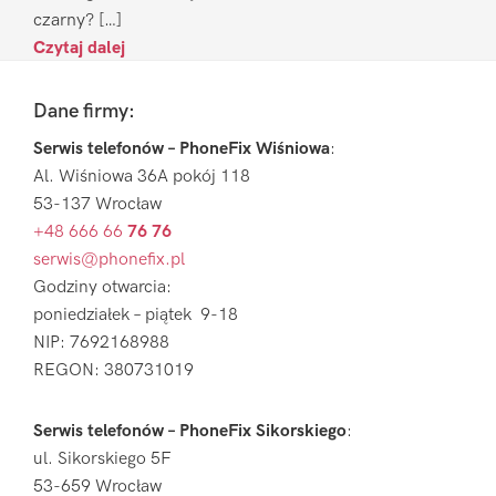
czarny? […]
Czytaj dalej
Footer
Dane firmy:
Serwis telefonów – PhoneFix Wiśniowa
:
Al. Wiśniowa 36A pokój 118
53-137 Wrocław
+48 666 66
76 76
serwis@phonefix.pl
Godziny otwarcia:
poniedziałek – piątek 9-18
NIP: 7692168988
REGON: 380731019
Serwis telefonów – PhoneFix Sikorskiego
:
ul. Sikorskiego 5F
53-659 Wrocław