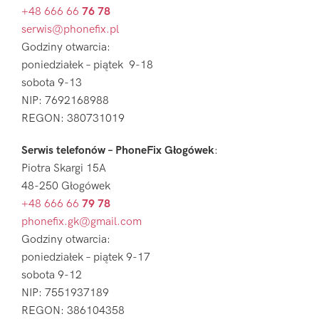
+48 666 66
76 78
serwis@phonefix.pl
Godziny otwarcia:
poniedziałek – piątek 9-18
sobota 9-13
NIP: 7692168988
REGON: 380731019
Serwis telefonów – PhoneFix Głogówek
:
Piotra Skargi 15A
48-250 Głogówek
+48 666 66
79 78
phonefix.gk@gmail.com
Godziny otwarcia:
poniedziałek – piątek 9-17
sobota 9-12
NIP: 7551937189
REGON: 386104358