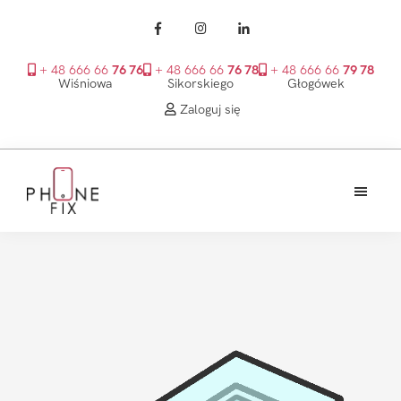
+ 48 666 66
76 76
+ 48 666 66
76 78
+ 48 666 66
79 78
Wiśniowa
Sikorskiego
Głogówek
Zaloguj się
Przejdź
Przejdź
Przejdź
do
do
do
treści
głównego
stopki
PhoneFix
paska
bocznego