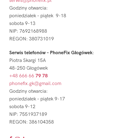
serwis@phonefix.pl
Godziny otwarcia:
poniedziałek – piątek 9-18
sobota 9-13
NIP: 7692168988
REGON: 380731019
Serwis telefonów – PhoneFix Głogówek
:
Piotra Skargi 15A
48-250 Głogówek
+48 666 66
79 78
phonefix.gk@gmail.com
Godziny otwarcia:
poniedziałek – piątek 9-17
sobota 9-12
NIP: 7551937189
REGON: 386104358