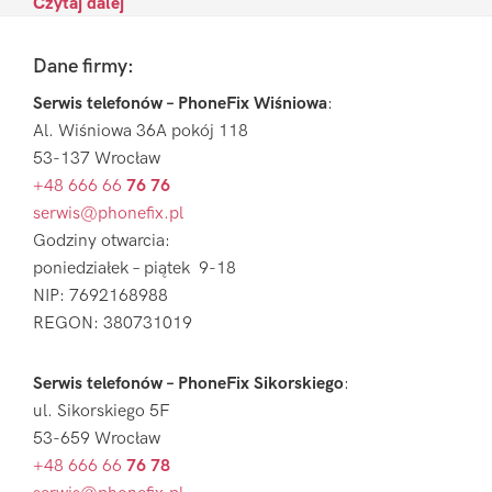
Czytaj dalej
Footer
Dane firmy:
Serwis telefonów – PhoneFix Wiśniowa
:
Al. Wiśniowa 36A pokój 118
53-137 Wrocław
+48 666 66
76 76
serwis@phonefix.pl
Godziny otwarcia:
poniedziałek – piątek 9-18
NIP: 7692168988
REGON: 380731019
Serwis telefonów – PhoneFix Sikorskiego
:
ul. Sikorskiego 5F
53-659 Wrocław
+48 666 66
76 78