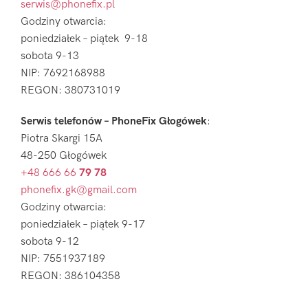
serwis@phonefix.pl
Godziny otwarcia:
poniedziałek – piątek 9-18
sobota 9-13
NIP: 7692168988
REGON: 380731019
Serwis telefonów – PhoneFix Głogówek
:
Piotra Skargi 15A
48-250 Głogówek
+48 666 66
79 78
phonefix.gk@gmail.com
Godziny otwarcia:
poniedziałek – piątek 9-17
sobota 9-12
NIP: 7551937189
REGON: 386104358