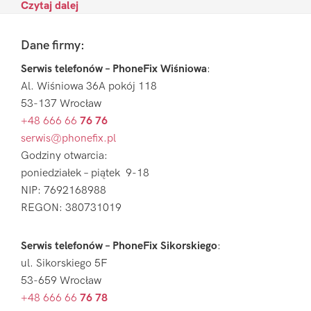
Czytaj dalej
Footer
Dane firmy:
Serwis telefonów – PhoneFix Wiśniowa
:
Al. Wiśniowa 36A pokój 118
53-137 Wrocław
+48 666 66
76 76
serwis@phonefix.pl
Godziny otwarcia:
poniedziałek – piątek 9-18
NIP: 7692168988
REGON: 380731019
Serwis telefonów – PhoneFix Sikorskiego
:
ul. Sikorskiego 5F
53-659 Wrocław
+48 666 66
76 78