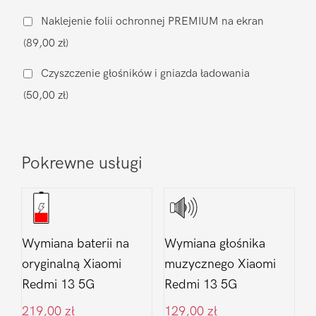
ładowania
Naklejenie folii ochronnej PREMIUM na ekran
Xiaomi
(89,00 zł)
Redmi
13
Czyszczenie głośników i gniazda ładowania
5G
(50,00 zł)
Pokrewne usługi
Wymiana baterii na
Wymiana głośnika
oryginalną Xiaomi
muzycznego Xiaomi
Redmi 13 5G
Redmi 13 5G
219,00
zł
129,00
zł