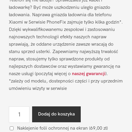
Telefon się nie ładuje? Sprawdzałeś już kabel i
ładowarkę? Być może uszkodzeniu uległo gniazdo
ładowania. Naprawa gniazda ładownia dla telefonu
Xiaomi w Serwisie PhoneFix zajmuje tylko kilka godzin*.
Dzięki wykwalifikowanemu zespołowi i zastosowaniu
najnowszych technologii efekty naszych napraw
sprawiają, że oddane urządzenie zawsze wracają do
stanu sprzed usterki. Zapewniamy najwyższą trwałość
napraw, stosujemy tylko sprawdzone produkty od
najlepszych dostawców oraz wystawiamy gwarancję na
nasze usługi (poczytaj więcej o
naszej gwarancji
).
*zależy od modelu, dostepności części i przy uprzednim
umówieniu wizyty w serwisie
ilość
Dodaj do koszyka
Naprawa
gniazda
Naklejenie folii ochronnej na ekran
(69,00 zł)