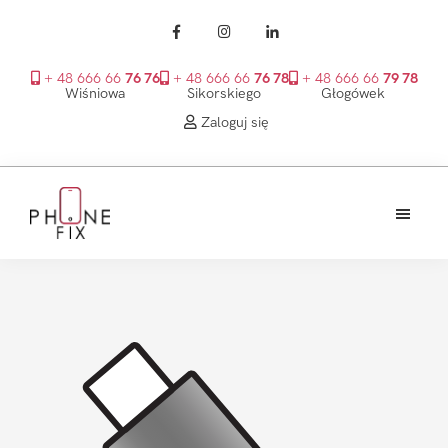
+ 48 666 66
76 76
+ 48 666 66
76 78
+ 48 666 66
79 78
Wiśniowa
Sikorskiego
Głogówek
Zaloguj się
Przejdź
Przejdź
Przejdź
do
do
do
treści
głównego
stopki
PhoneFix
paska
bocznego