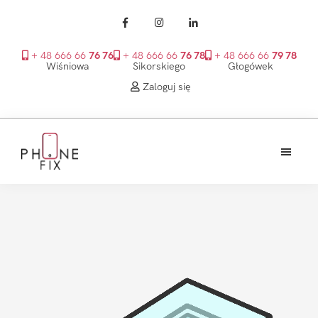
+ 48 666 66
76 76
+ 48 666 66
76 78
+ 48 666 66
79 78
Wiśniowa
Sikorskiego
Głogówek
Zaloguj się
Przejdź
Przejdź
Przejdź
do
do
do
treści
głównego
stopki
PhoneFix
paska
bocznego