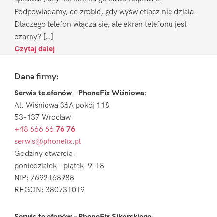
Podpowiadamy, co zrobić, gdy wyświetlacz nie działa.
Dlaczego telefon włącza się, ale ekran telefonu jest
czarny? […]
Czytaj dalej
Footer
Dane firmy:
Serwis telefonów – PhoneFix Wiśniowa
:
Al. Wiśniowa 36A pokój 118
53-137 Wrocław
+48 666 66
76 76
serwis@phonefix.pl
Godziny otwarcia:
poniedziałek – piątek 9-18
NIP: 7692168988
REGON: 380731019
Serwis telefonów – PhoneFix Sikorskiego
: