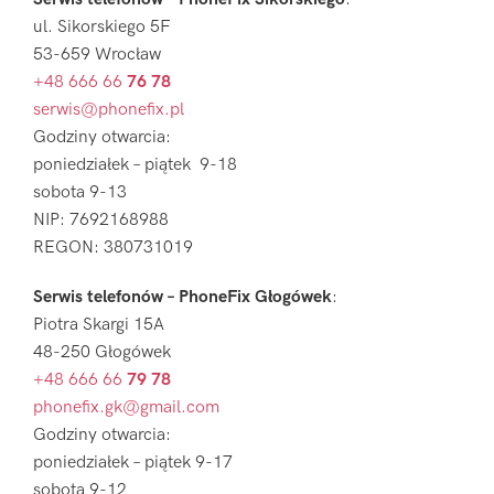
ul. Sikorskiego 5F
53-659 Wrocław
+48 666 66
76 78
serwis@phonefix.pl
Godziny otwarcia:
poniedziałek – piątek 9-18
sobota 9-13
NIP: 7692168988
REGON: 380731019
Serwis telefonów – PhoneFix Głogówek
:
Piotra Skargi 15A
48-250 Głogówek
+48 666 66
79 78
phonefix.gk@gmail.com
Godziny otwarcia:
poniedziałek – piątek 9-17
sobota 9-12