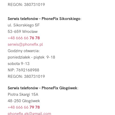
REGON: 380731019
Serwis telefonów – PhoneFix Sikorskiego
:
ul. Sikorskiego 5F
53-659 Wrocław
+48 666 66
76 78
serwis@phonefix.pl
Godziny otwarcia:
poniedziałek – piątek 9-18
sobota 9-13
NIP: 7692168988
REGON: 380731019
Serwis telefonów – PhoneFix Głogówek
:
Piotra Skargi 15A
48-250 Głogówek
+48 666 66
79 78
phonefix.gk@gmail.com