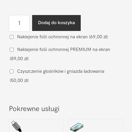
ilość
Dodaj do koszyka
Wymiana
baterii
Naklejenie folii ochronnej na ekran
(69,00 zł)
na
Naklejenie folii ochronnej PREMIUM na ekran
zamiennik
(89,00 zł)
Xiaomi
Pocophone
Czyszczenie głośników i gniazda ładowania
X4
(50,00 zł)
Pro
5G
Pokrewne usługi