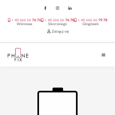
+ 48 666 66
76 76
+ 48 666 66
76 78
+ 48 666 66
79 78
Wiśniowa
Sikorskiego
Głogówek
Zaloguj się
Przejdź
Przejdź
Przejdź
do
do
do
treści
głównego
stopki
PhoneFix
paska
bocznego