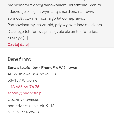
problemami z oprogramowaniem urządzenia. Zanim
zdecydujesz się na wymianę smartfona na nowy,
sprawdź, czy nie można go łatwo naprawić.
Podpowiadamy, co zrobić, gdy wyświetlacz nie działa.
Dlaczego telefon włącza się, ale ekran telefonu jest
czarny? […]
Czytaj dalej
Footer
Dane firmy:
Serwis telefonów – PhoneFix Wiśniowa
:
Al. Wiśniowa 36A pokój 118
53-137 Wrocław
+48 666 66
76 76
serwis@phonefix.pl
Godziny otwarcia:
poniedziałek – piątek 9-18
NIP: 7692168988