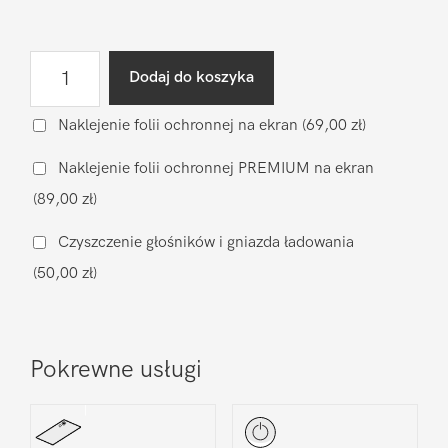
ilość
Dodaj do koszyka
Wymiana
baterii
Naklejenie folii ochronnej na ekran
(69,00 zł)
na
Naklejenie folii ochronnej PREMIUM na ekran
oryginalną
(89,00 zł)
Xiaomi
Pocophone
Czyszczenie głośników i gniazda ładowania
M3
(50,00 zł)
Pro
5G
Pokrewne usługi