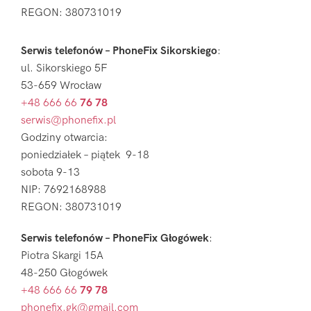
REGON: 380731019
Serwis telefonów – PhoneFix Sikorskiego
:
ul. Sikorskiego 5F
53-659 Wrocław
+48 666 66
76 78
serwis@phonefix.pl
Godziny otwarcia:
poniedziałek – piątek 9-18
sobota 9-13
NIP: 7692168988
REGON: 380731019
Serwis telefonów – PhoneFix Głogówek
:
Piotra Skargi 15A
48-250 Głogówek
+48 666 66
79 78
phonefix.gk@gmail.com