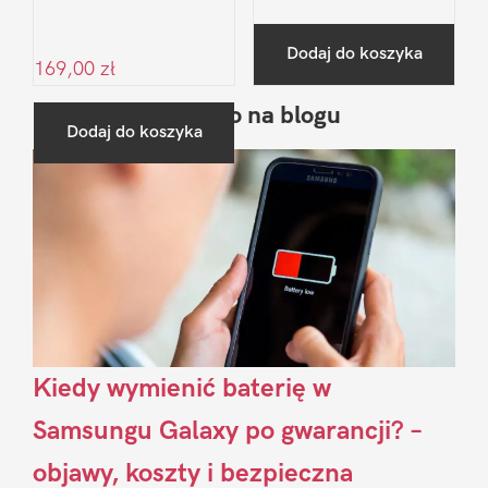
Dodaj do koszyka
169,00
zł
Ostatnio na blogu
Pierwszy
Dodaj do koszyka
Sidebar
Kiedy wymienić baterię w
Samsungu Galaxy po gwarancji? –
objawy, koszty i bezpieczna