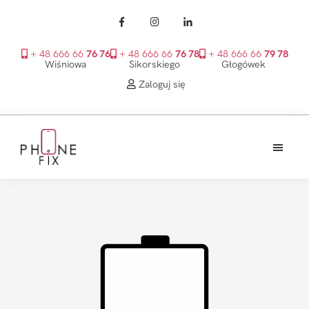
+ 48 666 66
76 76
+ 48 666 66
76 78
+ 48 666 66
79 78
Wiśniowa
Sikorskiego
Głogówek
Zaloguj się
Przejdź
Przejdź
Przejdź
do
do
do
treści
głównego
stopki
PhoneFix
paska
bocznego