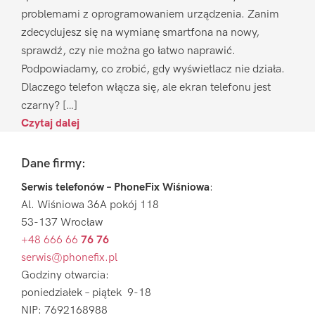
problemami z oprogramowaniem urządzenia. Zanim
zdecydujesz się na wymianę smartfona na nowy,
sprawdź, czy nie można go łatwo naprawić.
Podpowiadamy, co zrobić, gdy wyświetlacz nie działa.
Dlaczego telefon włącza się, ale ekran telefonu jest
czarny? […]
Czytaj dalej
Footer
Dane firmy:
Serwis telefonów – PhoneFix Wiśniowa
:
Al. Wiśniowa 36A pokój 118
53-137 Wrocław
+48 666 66
76 76
serwis@phonefix.pl
Godziny otwarcia:
poniedziałek – piątek 9-18
NIP: 7692168988