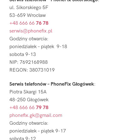
ul. Sikorskiego 5F
53-659 Wrocław
+48 666 66
76 78
serwis@phonefix.pl
Godziny otwarcia:
poniedziałek – piątek 9-18
sobota 9-13
NIP: 7692168988
REGON: 380731019
Serwis telefonów – PhoneFix Głogówek
:
Piotra Skargi 15A
48-250 Głogówek
+48 666 66
79 78
phonefix.gk@gmail.com
Godziny otwarcia:
poniedziałek – piątek 9-17
sobota 9-12