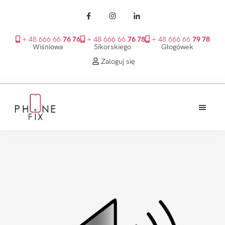
+ 48 666 66
76 76
+ 48 666 66
76 78
+ 48 666 66
79 78
Wiśniowa
Sikorskiego
Głogówek
Zaloguj się
Przejdź
Przejdź
Przejdź
do
do
do
treści
głównego
stopki
PhoneFix
paska
bocznego