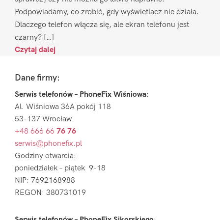
Podpowiadamy, co zrobić, gdy wyświetlacz nie działa.
Dlaczego telefon włącza się, ale ekran telefonu jest
czarny? […]
Czytaj dalej
Footer
Dane firmy:
Serwis telefonów – PhoneFix Wiśniowa
:
Al. Wiśniowa 36A pokój 118
53-137 Wrocław
+48 666 66
76 76
serwis@phonefix.pl
Godziny otwarcia:
poniedziałek – piątek 9-18
NIP: 7692168988
REGON: 380731019
Serwis telefonów – PhoneFix Sikorskiego
: