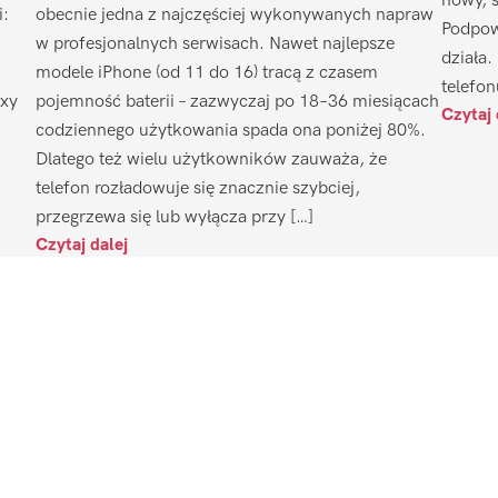
nowy, 
i:
obecnie jedna z najczęściej wykonywanych napraw
Podpow
w profesjonalnych serwisach. Nawet najlepsze
działa.
modele iPhone (od 11 do 16) tracą z czasem
telefon
axy
pojemność baterii – zazwyczaj po 18–36 miesiącach
Czytaj 
codziennego użytkowania spada ona poniżej 80%.
Dlatego też wielu użytkowników zauważa, że
telefon rozładowuje się znacznie szybciej,
przegrzewa się lub wyłącza przy […]
Czytaj dalej