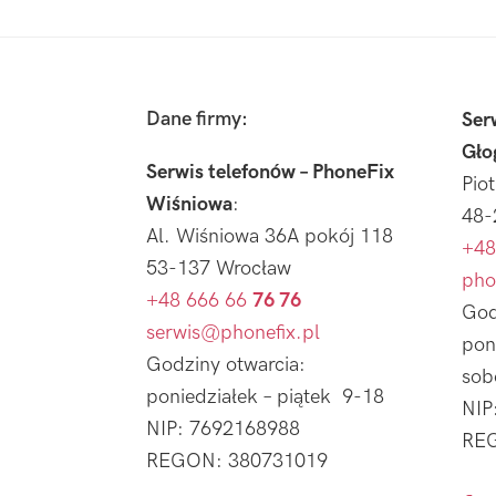
Footer
Dane firmy:
Ser
Gło
Serwis telefonów – PhoneFix
Pio
Wiśniowa
:
48-
Al. Wiśniowa 36A pokój 118
+48
53-137 Wrocław
pho
+48 666 66
76 76
God
serwis@phonefix.pl
pon
Godziny otwarcia:
sob
poniedziałek – piątek 9-18
NIP
NIP: 7692168988
REG
REGON: 380731019