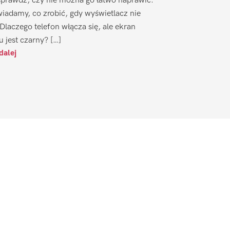
sprawdź, czy nie można go łatwo naprawić.
iadamy, co zrobić, gdy wyświetlacz nie
 Dlaczego telefon włącza się, ale ekran
u jest czarny? […]
dalej