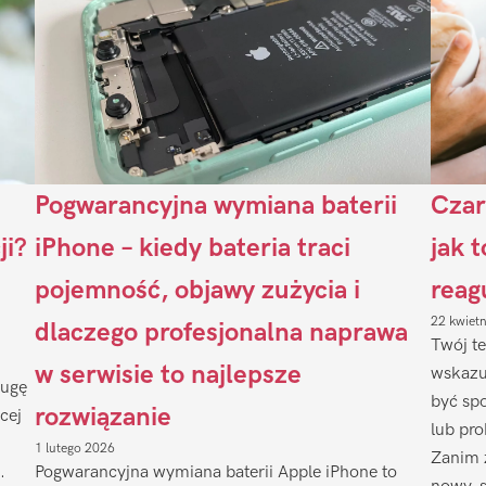
Pogwarancyjna wymiana baterii
Czar
ji?
iPhone – kiedy bateria traci
jak 
pojemność, objawy zużycia i
reag
22 kwiet
dlaczego profesjonalna naprawa
Twój te
w serwisie to najlepsze
wskazu
ługę
być sp
rozwiązanie
cej
lub pr
1 lutego 2026
Zanim 
.
Pogwarancyjna wymiana baterii Apple iPhone to