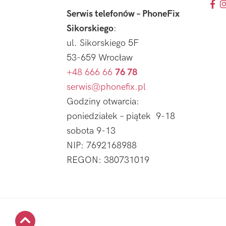
Serwis telefonów – PhoneFix
Sikorskiego
:
ul. Sikorskiego 5F
53-659 Wrocław
+48 666 66
76 78
serwis@phonefix.pl
Godziny otwarcia:
poniedziałek – piątek 9-18
sobota 9-13
NIP: 7692168988
REGON: 380731019