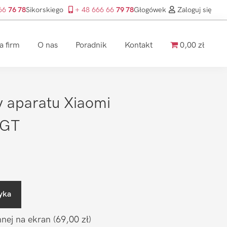
 66
76 78
Sikorskiego
+ 48 666 66
79 78
Głogówek
Zaloguj się
a firm
O nas
Poradnik
Kontakt
0,00 zł
 aparatu Xiaomi
 GT
yka
nnej na ekran
(69,00 zł)