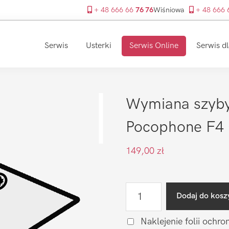
+ 48 666 66
76 76
Wiśniowa
+ 48 666
Serwis
Usterki
Serwis Online
Serwis dl
Wymiana szyby
Pocophone F4
149,00
zł
ilość
Dodaj do kosz
Wymiana
szyby
Naklejenie folii ochro