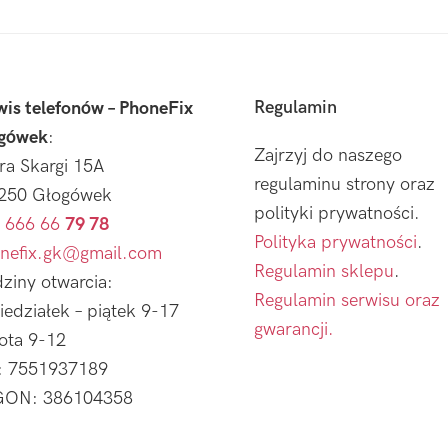
Regulamin
wis telefonów – PhoneFix
gówek
:
Zajrzyj do naszego
tra Skargi 15A
regulaminu strony oraz
250 Głogówek
polityki prywatności.
 666 66
79 78
Polityka prywatności
.
nefix.gk@gmail.com
Regulamin sklepu
.
ziny otwarcia:
Regulamin serwisu oraz
iedziałek – piątek 9-17
gwarancji.
ota 9-12
: 7551937189
ON: 386104358