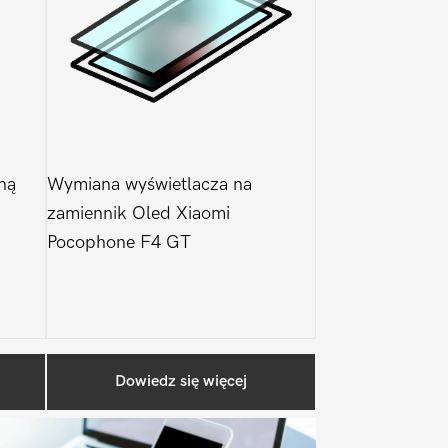
ną
Wymiana wyświetlacza na
zamiennik Oled Xiaomi
Pocophone F4 GT
Pierwszy
Dowiedz się więcej
Sidebar