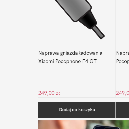
Naprawa gniazda ładowania
Napra
Xiaomi Pocophone F4 GT
Poco
249,00
zł
249,
Dodaj do koszyka