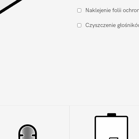
aparatu
Naklejenie folii och
Xiaomi
Pocophone
Czyszczenie głośnikó
F4
GT