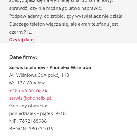
zdecydujesz się na wymianę smartfona na nowy,
sprawdź, czy nie można go łatwo naprawić.
Podpowiadamy, co zrobić, gdy wyświetlacz nie działa.
Dlaczego telefon włącza się, ale ekran telefonu jest
czarny? […]
Czytaj dalej
Footer
Dane firmy:
Serwis telefonów – PhoneFix Wiśniowa
:
Al. Wiśniowa 36A pokój 118
53-137 Wrocław
+48 666 66
76 76
serwis@phonefix.pl
Godziny otwarcia:
poniedziałek – piątek 9-18
NIP: 7692168988
REGON: 380731019