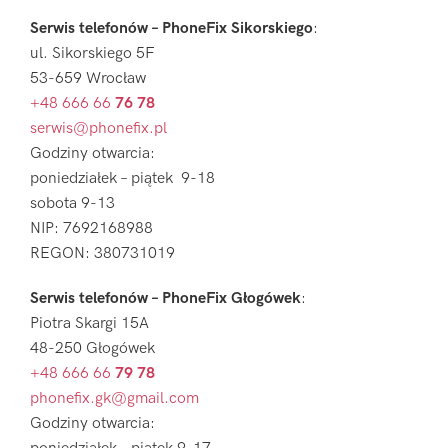
Serwis telefonów – PhoneFix Sikorskiego
:
ul. Sikorskiego 5F
53-659 Wrocław
+48 666 66
76 78
serwis@phonefix.pl
Godziny otwarcia:
poniedziałek – piątek 9-18
sobota 9-13
NIP: 7692168988
REGON: 380731019
Serwis telefonów – PhoneFix Głogówek
:
Piotra Skargi 15A
48-250 Głogówek
+48 666 66
79 78
phonefix.gk@gmail.com
Godziny otwarcia: