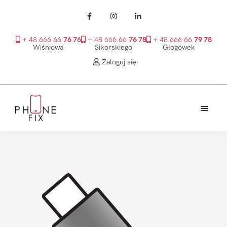
+ 48 666 66
76 76
+ 48 666 66
76 78
+ 48 666 66
79 78
Wiśniowa
Sikorskiego
Głogówek
Zaloguj się
Przejdź
Przejdź
Przejdź
do
do
do
treści
głównego
stopki
PhoneFix
paska
bocznego