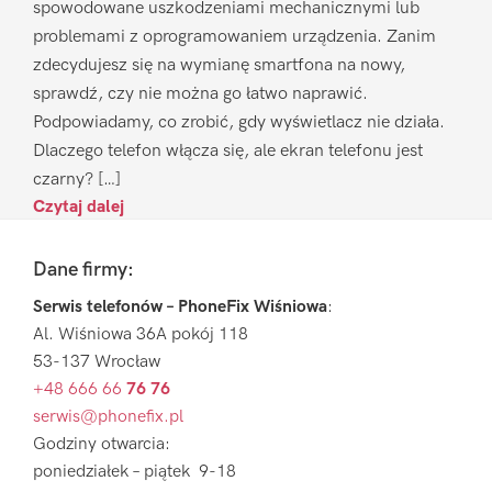
spowodowane uszkodzeniami mechanicznymi lub
problemami z oprogramowaniem urządzenia. Zanim
zdecydujesz się na wymianę smartfona na nowy,
sprawdź, czy nie można go łatwo naprawić.
Podpowiadamy, co zrobić, gdy wyświetlacz nie działa.
Dlaczego telefon włącza się, ale ekran telefonu jest
czarny? […]
Czytaj dalej
Footer
Dane firmy:
Serwis telefonów – PhoneFix Wiśniowa
:
Al. Wiśniowa 36A pokój 118
53-137 Wrocław
+48 666 66
76 76
serwis@phonefix.pl
Godziny otwarcia:
poniedziałek – piątek 9-18