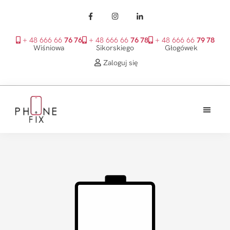
+ 48 666 66
76 76
+ 48 666 66
76 78
+ 48 666 66
79 78
Wiśniowa
Sikorskiego
Głogówek
Zaloguj się
Przejdź
Przejdź
Przejdź
do
do
do
treści
głównego
stopki
PhoneFix
paska
bocznego