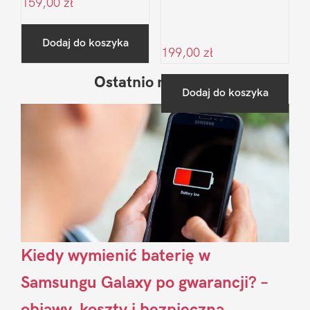
159,00
zł
Dodaj do koszyka
199,00
zł
Ostatnio na blogu
Pierwszy
Dodaj do koszyka
Sidebar
Kiedy wymienić baterię w
Samsungu Galaxy po gwarancji? –
objawy, koszty i bezpieczna