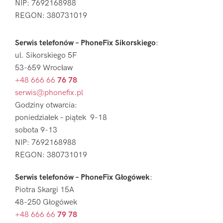
NIP: 7692168988
REGON: 380731019
Serwis telefonów – PhoneFix Sikorskiego
:
ul. Sikorskiego 5F
53-659 Wrocław
+48 666 66
76 78
serwis@phonefix.pl
Godziny otwarcia:
poniedziałek – piątek 9-18
sobota 9-13
NIP: 7692168988
REGON: 380731019
Serwis telefonów – PhoneFix Głogówek
:
Piotra Skargi 15A
48-250 Głogówek
+48 666 66
79 78