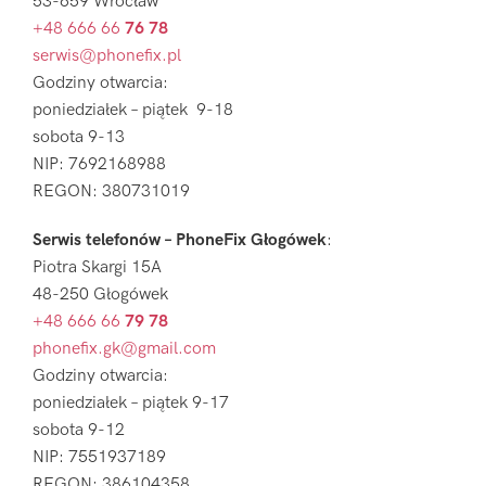
53-659 Wrocław
+48 666 66
76 78
serwis@phonefix.pl
Godziny otwarcia:
poniedziałek – piątek 9-18
sobota 9-13
NIP: 7692168988
REGON: 380731019
Serwis telefonów – PhoneFix Głogówek
:
Piotra Skargi 15A
48-250 Głogówek
+48 666 66
79 78
phonefix.gk@gmail.com
Godziny otwarcia:
poniedziałek – piątek 9-17
sobota 9-12
NIP: 7551937189
REGON: 386104358