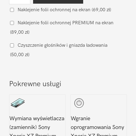
Wymiana
baterii
Naklejenie folii ochronnej na ekran
(69,00 zł)
na
Naklejenie folii ochronnej PREMIUM na ekran
zamiennik
(89,00 zł)
Sony
Xperia
Czyszczenie głośników i gniazda ładowania
XZ
(50,00 zł)
Premium
Pokrewne usługi
Wymiana wyświetlacza
Wgranie
(zamiennik) Sony
oprogramowania Sony