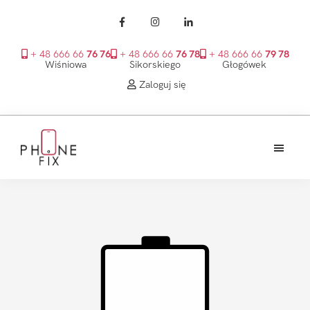
+ 48 666 66
76 76
+ 48 666 66
76 78
+ 48 666 66
79 78
Wiśniowa
Sikorskiego
Głogówek
Zaloguj się
Przejdź
Przejdź
Przejdź
do
do
do
treści
głównego
stopki
PhoneFix
paska
bocznego