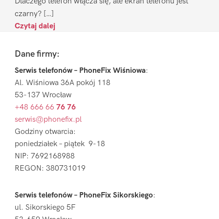
Dlaczego telefon włącza się, ale ekran telefonu jest
czarny? […]
Czytaj dalej
Footer
Dane firmy:
Serwis telefonów – PhoneFix Wiśniowa
:
Al. Wiśniowa 36A pokój 118
53-137 Wrocław
+48 666 66
76 76
serwis@phonefix.pl
Godziny otwarcia:
poniedziałek – piątek 9-18
NIP: 7692168988
REGON: 380731019
Serwis telefonów – PhoneFix Sikorskiego
:
ul. Sikorskiego 5F