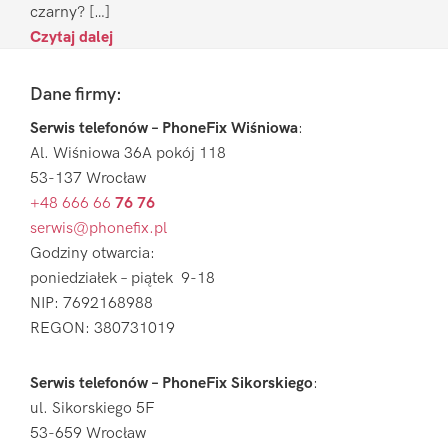
czarny? […]
Czytaj dalej
Footer
Dane firmy:
Serwis telefonów – PhoneFix Wiśniowa
:
Al. Wiśniowa 36A pokój 118
53-137 Wrocław
+48 666 66
76 76
serwis@phonefix.pl
Godziny otwarcia:
poniedziałek – piątek 9-18
NIP: 7692168988
REGON: 380731019
Serwis telefonów – PhoneFix Sikorskiego
:
ul. Sikorskiego 5F
53-659 Wrocław