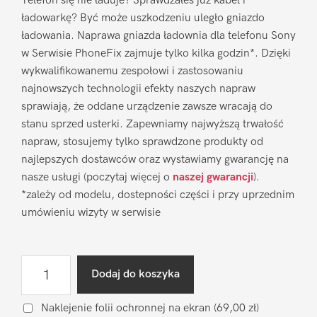
Telefon się nie ładuje? Sprawdzałeś już kabel i
ładowarkę? Być może uszkodzeniu uległo gniazdo
ładowania. Naprawa gniazda ładownia dla telefonu Sony
w Serwisie PhoneFix zajmuje tylko kilka godzin*. Dzięki
wykwalifikowanemu zespołowi i zastosowaniu
najnowszych technologii efekty naszych napraw
sprawiają, że oddane urządzenie zawsze wracają do
stanu sprzed usterki. Zapewniamy najwyższą trwałość
napraw, stosujemy tylko sprawdzone produkty od
najlepszych dostawców oraz wystawiamy gwarancję na
nasze usługi (poczytaj więcej o
naszej gwarancji
).
*zależy od modelu, dostepności części i przy uprzednim
umówieniu wizyty w serwisie
ilość
Dodaj do koszyka
Naprawa
gniazda
Naklejenie folii ochronnej na ekran
(69,00 zł)