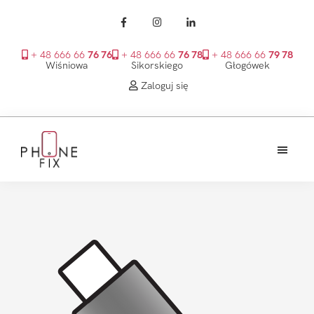
+ 48 666 66
76 76
+ 48 666 66
76 78
+ 48 666 66
79 78
Wiśniowa
Sikorskiego
Głogówek
Zaloguj się
Przejdź
Przejdź
Przejdź
do
do
do
treści
głównego
stopki
PhoneFix
paska
bocznego