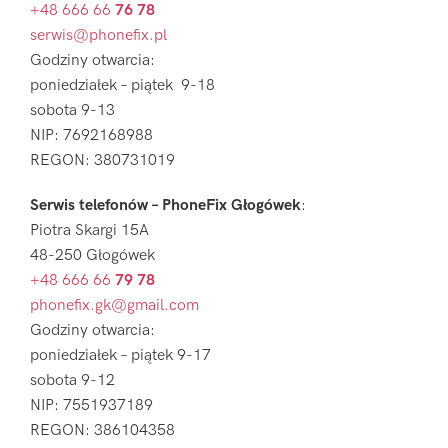
+48 666 66
76 78
serwis@phonefix.pl
Godziny otwarcia:
poniedziałek – piątek 9-18
sobota 9-13
NIP: 7692168988
REGON: 380731019
Serwis telefonów – PhoneFix Głogówek
:
Piotra Skargi 15A
48-250 Głogówek
+48 666 66
79 78
phonefix.gk@gmail.com
Godziny otwarcia:
poniedziałek – piątek 9-17
sobota 9-12
NIP: 7551937189
REGON: 386104358