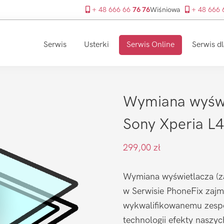
+ 48 666 66
76 76
Wiśniowa
+ 48 666
Serwis
Usterki
Serwis Online
Serwis dl
Wymiana wyświ
Sony Xperia L4
299,00
zł
Wymiana wyświetlacza (za
w Serwisie PhoneFix zajmu
wykwalifikowanemu zespo
technologii efekty naszy