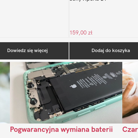
159,00
zł
Ostatnio na blogu
Dowiedz się więcej
Dodaj do koszyka
Pogwarancyjna wymiana baterii
Czar