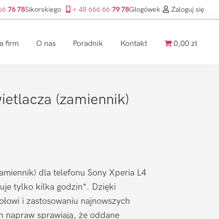
 66
76 78
Sikorskiego
+ 48 666 66
79 78
Głogówek
Zaloguj się
a firm
O nas
Poradnik
Kontakt
0,00 zł
etlacza (zamiennik)
miennik) dla telefonu Sony Xperia L4
je tylko kilka godzin*. Dzięki
łowi i zastosowaniu najnowszych
ch napraw sprawiają, że oddane