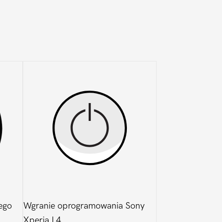
ego
Wgranie oprogramowania Sony
Xperia L4