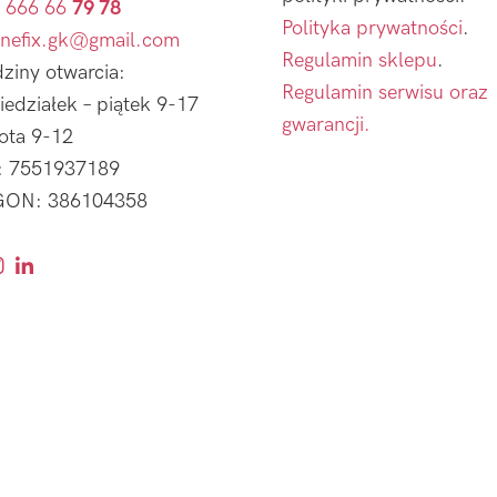
 666 66
79 78
Polityka prywatności
.
nefix.gk@gmail.com
Regulamin sklepu
.
ziny otwarcia:
Regulamin serwisu oraz
iedziałek – piątek 9-17
gwarancji.
ota 9-12
: 7551937189
ON: 386104358