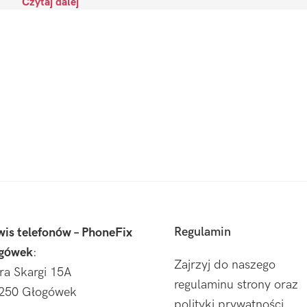
Czytaj dalej
Regulamin
wis telefonów – PhoneFix
gówek
:
Zajrzyj do naszego
tra Skargi 15A
regulaminu strony oraz
250 Głogówek
polityki prywatności.