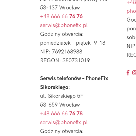
+48
53-137 Wrocław
pho
+48 666 66
76 76
God
serwis@phonefix.pl
pon
Godziny otwarcia:
sob
poniedziałek – piątek 9-18
NIP
NIP: 7692168988
REG
REGON: 380731019
Serwis telefonów – PhoneFix
Sikorskiego
:
ul. Sikorskiego 5F
53-659 Wrocław
+48 666 66
76 78
serwis@phonefix.pl
Godziny otwarcia: