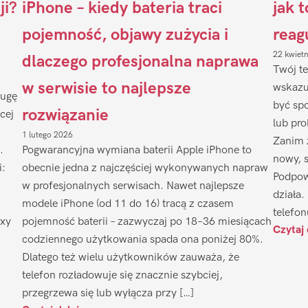
ji?
iPhone – kiedy bateria traci
jak 
pojemność, objawy zużycia i
reag
22 kwiet
dlaczego profesjonalna naprawa
Twój te
w serwisie to najlepsze
wskazu
ługę
być sp
rozwiązanie
cej
lub pr
1 lutego 2026
Zanim 
.
Pogwarancyjna wymiana baterii Apple iPhone to
nowy, 
i:
obecnie jedna z najczęściej wykonywanych napraw
Podpow
w profesjonalnych serwisach. Nawet najlepsze
działa.
modele iPhone (od 11 do 16) tracą z czasem
telefon
axy
pojemność baterii – zazwyczaj po 18–36 miesiącach
Czytaj 
codziennego użytkowania spada ona poniżej 80%.
Dlatego też wielu użytkowników zauważa, że
telefon rozładowuje się znacznie szybciej,
przegrzewa się lub wyłącza przy […]