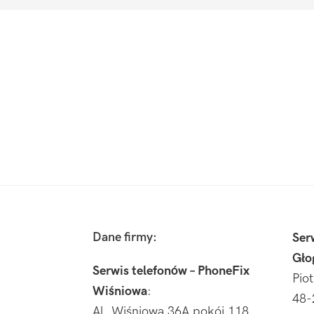
Footer
Dane firmy:
Ser
Gło
Serwis telefonów – PhoneFix
Pio
Wiśniowa
:
48-
Al. Wiśniowa 36A pokój 118