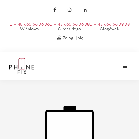
+ 48 666 66
76 76
+ 48 666 66
76 78
+ 48 666 66
79 78
Wiśniowa
Sikorskiego
Głogówek
Zaloguj się
Przejdź
Przejdź
Przejdź
do
do
do
treści
głównego
stopki
PhoneFix
paska
bocznego