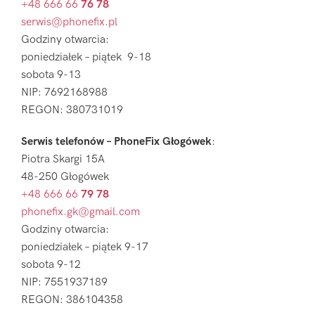
+48 666 66
76 78
serwis@phonefix.pl
Godziny otwarcia:
poniedziałek – piątek 9-18
sobota 9-13
NIP: 7692168988
REGON: 380731019
Serwis telefonów – PhoneFix Głogówek
:
Piotra Skargi 15A
48-250 Głogówek
+48 666 66
79 78
phonefix.gk@gmail.com
Godziny otwarcia:
poniedziałek – piątek 9-17
sobota 9-12
NIP: 7551937189
REGON: 386104358