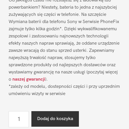
Od jakiegoś czasu nie rozstajesz się z ładowarką lub
powerbankiem? Niestety, bateria to jedna z najszybciej
zużywających się części w telefonie. Na szczęście
Wymiana baterii dla telefonu Sony w Serwisie PhoneFix
zajmuje tylko kilka godzin*. Dzięki wykwalifikowanemu
zespołowi i zastosowaniu najnowszych technologii
efekty naszych napraw sprawiają, że oddane urządzenie
zawsze wracają do stanu sprzed usterki. Zapewniamy
najwyższą trwałość napraw, stosujemy tylko
sprawdzone produkty od najlepszych dostawców oraz
wystawiamy gwarancję na nasze usługi (poczytaj więcej
o
naszej gwarancji
).
*zależy od modelu, dostepności części i przy uprzednim
umówieniu wizyty w serwisie
ilość
Dodaj do koszyka
Wymiana