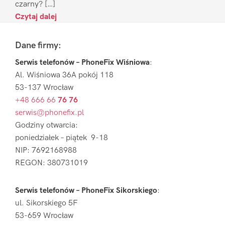
czarny? […]
Czytaj dalej
Footer
Dane firmy:
Serwis telefonów – PhoneFix Wiśniowa
:
Al. Wiśniowa 36A pokój 118
53-137 Wrocław
+48 666 66
76 76
serwis@phonefix.pl
Godziny otwarcia:
poniedziałek – piątek 9-18
NIP: 7692168988
REGON: 380731019
Serwis telefonów – PhoneFix Sikorskiego
:
ul. Sikorskiego 5F
53-659 Wrocław